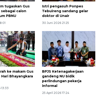
im tugaskan Gus
Istri pengasuh Ponpes
u sebagai calon
Tebuireng sandang gelar
mum PBNU
doktor di Unair
18:01
30 Juni 2026 21:25
Memberantas kejahatan
jalanan Jakarta
2026-08-05 18:00:00
iarah ke makam Gus
BPJS Ketenagakerjaan
g Hari Bhayangkara
gandeng NU bidik
perlindungan pekerja
informal
 13:33
25 April 2026 17:24