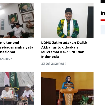
I
an ekonomi
LDNU Jatim adakan Dzikir
 sebagai arah nyata
Akbar untuk doakan
 nasional
Muktamar Ke-35 NU dan
Indonesia
026 18:23
23 Juli 2026 19:54