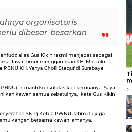
lahnya organisatoris
 perlu dibesar-besarkan
hfudz alias Gus Kikin resmi menjabat sebagai
Ulama Jawa Timur menggantikan KH. Marzuki
 PBNU KH. Yahya Cholil Staquf di Surabaya,
T
m
 PBNU). Ini nanti konsolidasikan semuanya. Saya
2 j
 Ini kan kawan semua sebetulnya," kata Gus Kikin
enyerahan SK Pj Ketua PWNU Jatim itu juga
temu kangen bersama kawan lamanya.