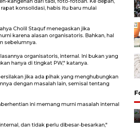
gen-kangenan dari tadi, foto-fotoan. Ke depan,
apat konsolidasi, habis itu baru mulai
hya Cholil Staquf menegaskan jika
ni karena alasan organisatoris. Bahkan, hal
an sebelumnya.
lasannya organisatoris, internal. Ini bukan yang
ukan hanya di tingkat PW," katanya.
rsilakan jika ada pihak yang menghubungkan
annya dengan masalah lain, semisal tentang
Uji fungsi jembatan kereta api
F
di Jember
mberhentian ini memang murni masalah internal
5 Agustus 2026 22:18
internal, dan tidak perlu dibesar-besarkan,"