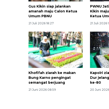
Gus Kikin siap jalankan
PWNU Jat
amanah maju Calon Ketua
Kikin maj
Umum PBNU
Ketua U
21 Juli 2026 18:27
21 Juli 2026 
Khofifah ziarah ke makan
Kapolri z
Bung Karno pengingat
Dur jelan
semangat berjuang
ke-80
21 Juni 2026 08:59
20 Juni 2026