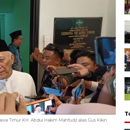
T
awa Timur KH. Abdul Hakim Mahfudz alias Gus Kikin.