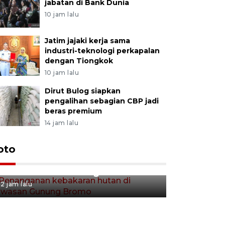
jabatan di Bank Dunia
10 jam lalu
Jatim jajaki kerja sama
industri-teknologi perkapalan
dengan Tiongkok
10 jam lalu
Dirut Bulog siapkan
pengalihan sebagian CBP jadi
beras premium
14 jam lalu
Gerakan 
oto
Penanganan kebakaran hutan
Tulungag
di kawasan Gunung Bromo
3 jam lalu
2 jam lalu