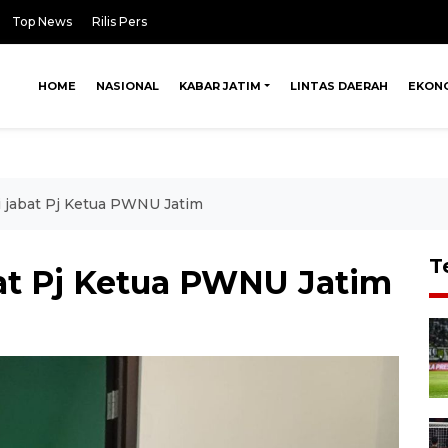
Top News
Rilis Pers
HOME
NASIONAL
KABAR JATIM
LINTAS DAERAH
EKON
i jabat Pj Ketua PWNU Jatim
T
bat Pj Ketua PWNU Jatim