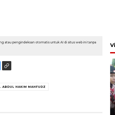
g atau pengindeksan otomatis untuk AI di situs web ini tanpa
V
. ABDUL HAKIM MAHFUDZ
BNPB optimalkan penguatan
Desa Tangguh Bencana di
Jawa Timur
5 Agustus 2026 19:09