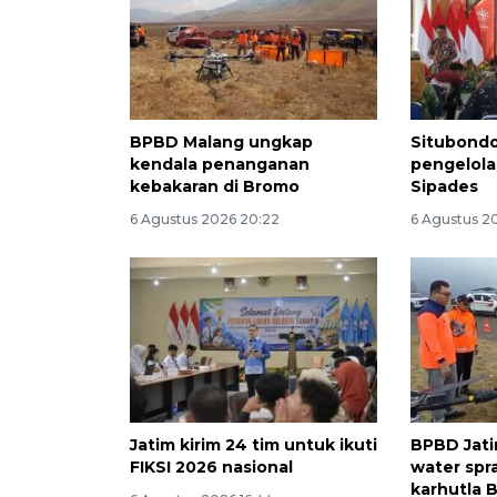
BPBD Malang ungkap
Situbondo
kendala penanganan
pengelola
kebakaran di Bromo
Sipades
6 Agustus 2026 20:22
6 Agustus 20
Jatim kirim 24 tim untuk ikuti
BPBD Jati
FIKSI 2026 nasional
water sp
karhutla 