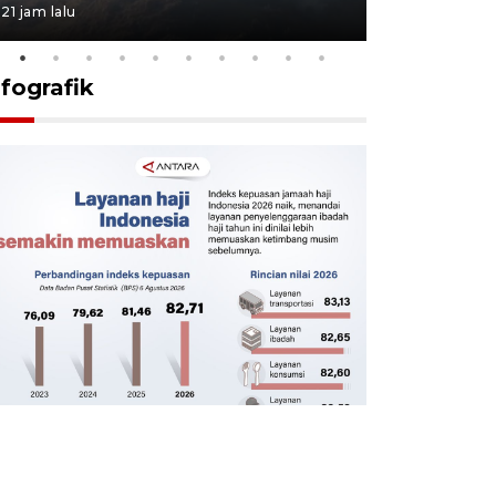
21 jam lalu
21 jam lalu
nfografik