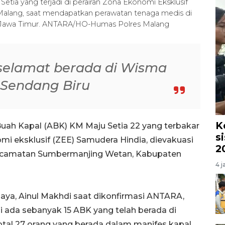
ia yang terjadi di perairan Zona Ekonomi Eksklusif
Malang, saat mendapatkan perawatan tenaga medis di
 Jawa Timur. ANTARA/HO-Humas Polres Malang
selamat berada di Wisma
i Sendang Biru
K
uah Kapal (ABK) KM Maju Setia 22 yang terbakar
s
omi eksklusif (ZEE) Samudera Hindia, dievakuasi
2
Kecamatan Sumbermanjing Wetan, Kabupaten
4 j
aya, Ainul Makhdi saat dikonfirmasi ANTARA,
 ada sebanyak 15 ABK yang telah berada di
otal 27 orang yang berada dalam manifes kapal