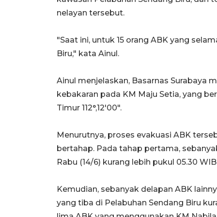
nelayan tersebut.
"Saat ini, untuk 15 orang ABK yang sela
Biru," kata Ainul.
Ainul menjelaskan, Basarnas Surabaya me
kebakaran pada KM Maju Setia, yang bera
Timur 112°,12'00".
Menurutnya, proses evakuasi ABK tersebu
bertahap. Pada tahap pertama, sebanyak
Rabu (14/6) kurang lebih pukul 05.30 
Kemudian, sebanyak delapan ABK lainn
yang tiba di Pelabuhan Sendang Biru kur
lima ABK yang menggunakan KM Nabila 0