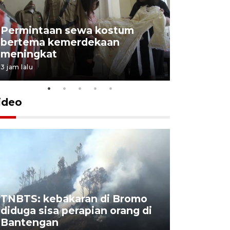
Permintaan sewa kostum
bertema kemerdekaan
Perpusta
meningkat
Lingkunga
3 jam lalu
4 jam lalu
ideo
TNBTS: kebakaran di Bromo
Khofifah 
diduga sisa perapian orang di
Bromo, a
Bantengan
capai 176