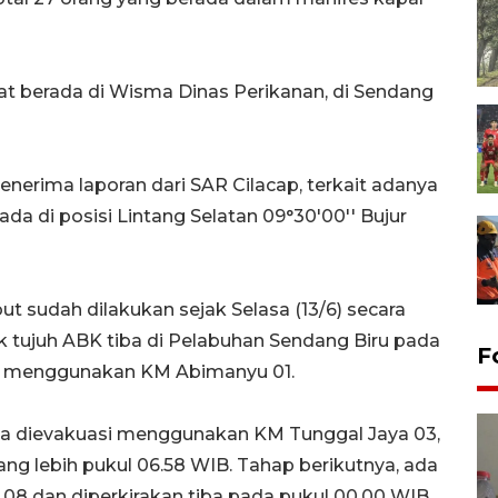
mat berada di Wisma Dinas Perikanan, di Sendang
nerima laporan dari SAR Cilacap, terkait adanya
da di posisi Lintang Selatan 09°30'00'' Bujur
t sudah dilakukan sejak Selasa (13/6) secara
 tujuh ABK tiba di Pelabuhan Sendang Biru pada
F
WIB menggunakan KM Abimanyu 01.
ya dievakuasi menggunakan KM Tunggal Jaya 03,
ang lebih pukul 06.58 WIB. Tahap berikutnya, ada
8 dan diperkirakan tiba pada pukul 00.00 WIB,