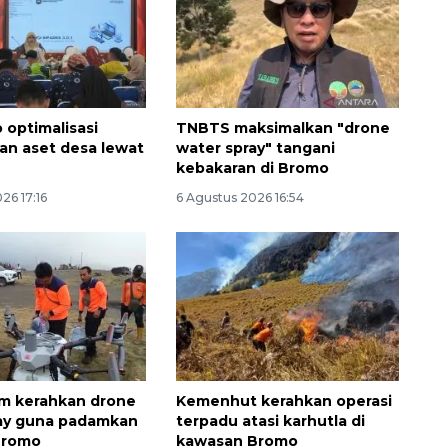
 optimalisasi
TNBTS maksimalkan "drone
an aset desa lewat
water spray" tangani
kebakaran di Bromo
26 17:16
6 Agustus 2026 16:54
m kerahkan drone
Kemenhut kerahkan operasi
ray guna padamkan
terpadu atasi karhutla di
Bromo
kawasan Bromo