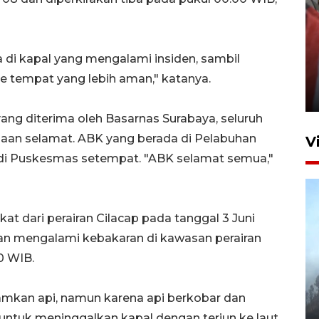
Penguatan struktur jembatan
 di kapal yang mengalami insiden, sambil
Niyama Tulungagung
e tempat yang lebih aman," katanya.
7 Agustus 2026 14:36
ng diterima oleh Basarnas Surabaya, seluruh
aan selamat. ABK yang berada di Pelabuhan
V
di Puskesmas setempat. "ABK selamat semua,"
at dari perairan Cilacap pada tanggal 3 Juni
kan mengalami kebakaran di kawasan perairan
0 WIB.
BPBD Jatim kerahkan "Drone
Water Spray" bantu padamkan
mkan api, namun karena api berkobar dan
kebakaran Bromo
tuk meninggalkan kapal dengan terjun ke laut.