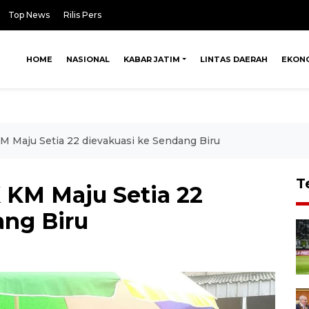
Top News
Rilis Pers
HOME
NASIONAL
KABAR JATIM
LINTAS DAERAH
EKON
KM Maju Setia 22 dievakuasi ke Sendang Biru
T
 KM Maju Setia 22
ang Biru