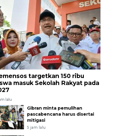
emensos targetkan 150 ribu
iswa masuk Sekolah Rakyat pada
027
am lalu
Gibran minta pemulihan
pascabencana harus disertai
mitigasi
5 jam lalu