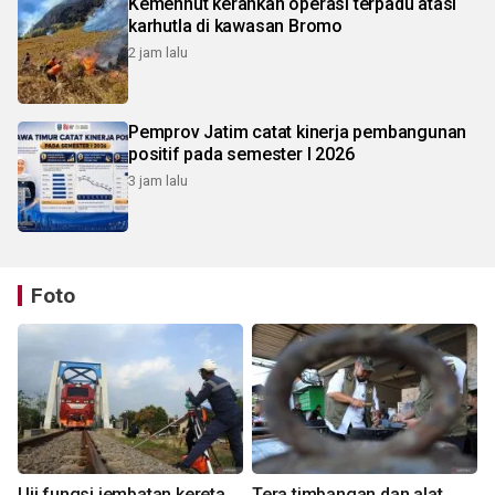
Kemenhut kerahkan operasi terpadu atasi
karhutla di kawasan Bromo
2 jam lalu
Pemprov Jatim catat kinerja pembangunan
positif pada semester I 2026
3 jam lalu
Foto
Uji fungsi jembatan kereta
Tera timbangan dan alat