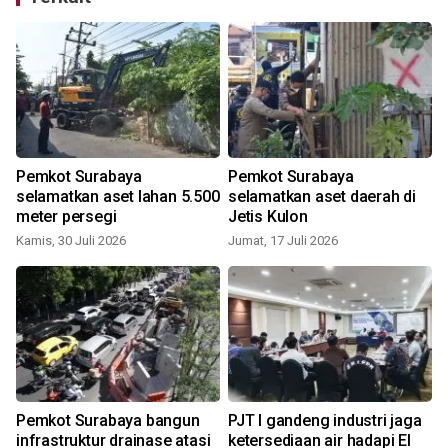
Pemkot Surabaya
Pemkot Surabaya
selamatkan aset lahan 5.500
selamatkan aset daerah di
meter persegi
Jetis Kulon
Kamis, 30 Juli 2026
Jumat, 17 Juli 2026
R
Pemkot Surabaya bangun
PJT I gandeng industri jaga
s
infrastruktur drainase atasi
ketersediaan air hadapi El