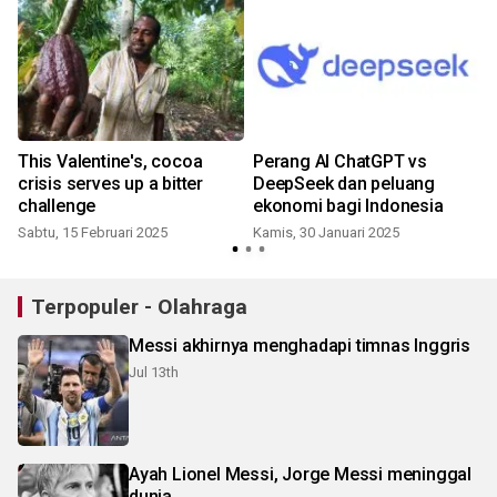
h
This Valentine's, cocoa
Perang AI ChatGPT vs
crisis serves up a bitter
DeepSeek dan peluang
challenge
ekonomi bagi Indonesia
Sabtu, 15 Februari 2025
Kamis, 30 Januari 2025
Terpopuler - Olahraga
Messi akhirnya menghadapi timnas Inggris
Jul 13th
Ayah Lionel Messi, Jorge Messi meninggal
dunia