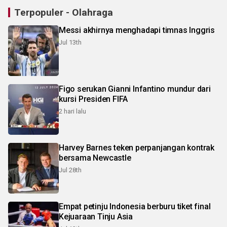
Terpopuler - Olahraga
Messi akhirnya menghadapi timnas Inggris
Jul 13th
Figo serukan Gianni Infantino mundur dari
kursi Presiden FIFA
2 hari lalu
Harvey Barnes teken perpanjangan kontrak
bersama Newcastle
Jul 28th
Empat petinju Indonesia berburu tiket final
Kejuaraan Tinju Asia