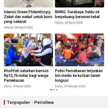
Islamic Green Philanthropy;
BMKG: Surabaya Sabtu ini
Zakat dan wakaf untuk bumi
berpeluang berawan tebal
yang sekarat
Sabtu, 18 April 2026
Selasa, 28 April 2026
S
Khofifah salurkan bansos
Polisi Pamekasan terjunkan
Rp13,76 miliar bagi warga
tim medis ke korban tanah
Pamekasan
longsor
Senin, 9 Maret 2026
Senin, 9 Februari 2026
S
Terpopuler - Peristiwa