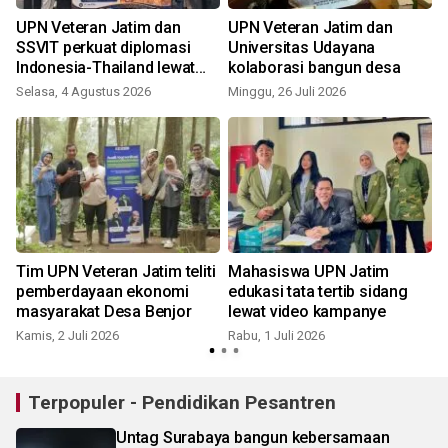
UPN Veteran Jatim dan
UPN Veteran Jatim dan
SSVIT perkuat diplomasi
Universitas Udayana
Indonesia-Thailand lewat
kolaborasi bangun desa
BIPA Bisnis
Selasa, 4 Agustus 2026
Minggu, 26 Juli 2026
S
Tim UPN Veteran Jatim teliti
Mahasiswa UPN Jatim
pemberdayaan ekonomi
edukasi tata tertib sidang
masyarakat Desa Benjor
lewat video kampanye
Kamis, 2 Juli 2026
Rabu, 1 Juli 2026
S
Terpopuler - Pendidikan Pesantren
Untag Surabaya bangun kebersamaan