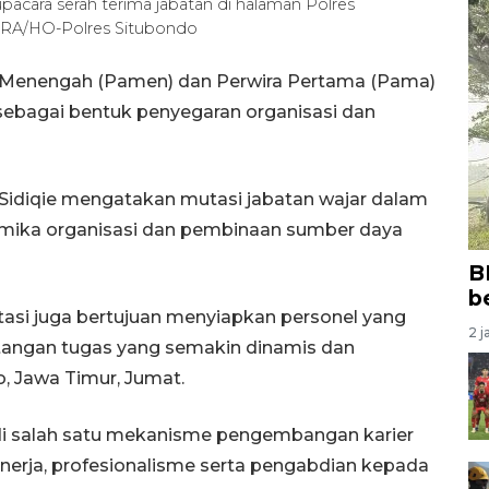
acara serah terima jabatan di halaman Polres
TARA/HO-Polres Situbondo
a Menengah (Pamen) dan Perwira Pertama (Pama)
 sebagai bentuk penyegaran organisasi dan
idiqie mengatakan mutasi jabatan wajar dalam
inamika organisasi dan pembinaan sumber daya
B
b
tasi juga bertujuan menyiapkan personel yang
2 j
angan tugas yang semakin dinamis dan
, Jawa Timur, Jumat.
adi salah satu mekanisme pengembangan karier
inerja, profesionalisme serta pengabdian kepada