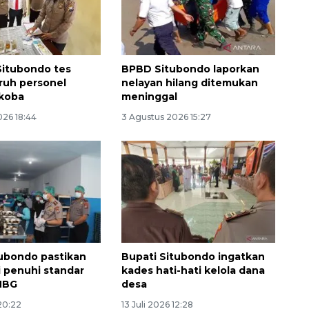
Situbondo tes
BPBD Situbondo laporkan
uruh personel
nelayan hilang ditemukan
rkoba
meninggal
026 18:44
3 Agustus 2026 15:27
tubondo pastikan
Bupati Situbondo ingatkan
i penuhi standar
kades hati-hati kelola dana
MBG
desa
 20:22
13 Juli 2026 12:28