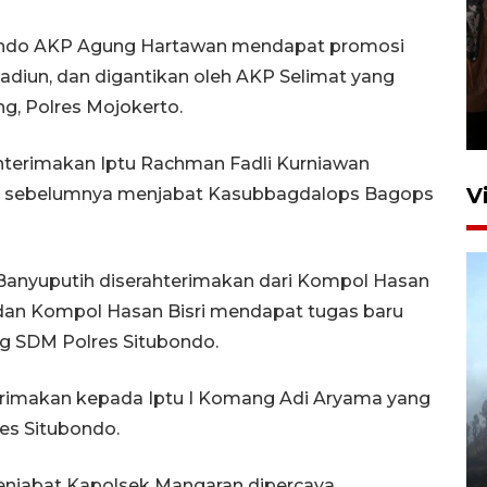
bondo AKP Agung Hartawan mendapat promosi
Persebaya juara Piala
adiun, dan digantikan oleh AKP Selimat yang
Presiden 2026
, Polres Mojokerto.
21 jam lalu
hterimakan Iptu Rachman Fadli Kurniawan
V
g sebelumnya menjabat Kasubbagdalops Bagops
 Banyuputih diserahterimakan dari Kompol Hasan
, dan Kompol Hasan Bisri mendapat tugas baru
ng SDM Polres Situbondo.
BPBD Jatim kerahkan "Drone
rimakan kepada Iptu I Komang Adi Aryama yang
Water Spray" bantu padamkan
es Situbondo.
kebakaran Bromo
6 Agustus 2026 18:23
njabat Kapolsek Mangaran dipercaya