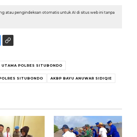
g atau pengindeksan otomatis untuk AI di situs web ini tanpa
T UTAMA POLRES SITUBONDO
Awas penipuan berbasis AI
POLRES SITUBONDO
AKBP BAYU ANUWAR SIDIQIE
2026-08-07 13:45:00