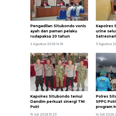
Pengadilan Situbondo vonis
Kapolres 
ayah dan paman pelaku
urine sel
rudapaksa 20 tahun
Satresna
4 Agustus 2026 14:16
3 Agustus 2
Kapolres Situbondo temui
Polres Si
Dandim perkuat sinergi TNI
SPPG Polr
Polri
program 
15 Juli 2026 15:23
14 Juli 2026