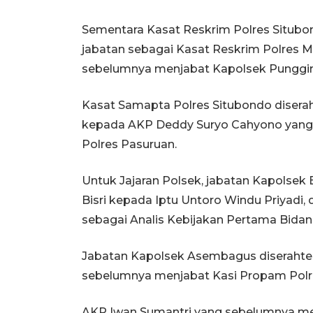
Sementara Kasat Reskrim Polres Situ
jabatan sebagai Kasat Reskrim Polres M
sebelumnya menjabat Kapolsek Pungging
Kasat Samapta Polres Situbondo disera
kepada AKP Deddy Suryo Cahyono yan
Polres Pasuruan.
Untuk Jajaran Polsek, jabatan Kapolsek
Bisri kepada Iptu Untoro Windu Priyadi
sebagai Analis Kebijakan Pertama Bida
Jabatan Kapolsek Asembagus diserahte
sebelumnya menjabat Kasi Propam Polr
AKP Iwan Sumantri yang sebelumnya me