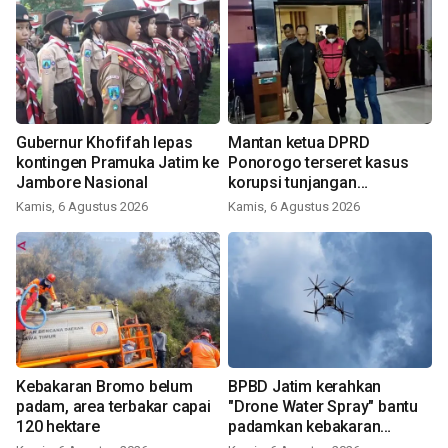
Gubernur Khofifah lepas
Mantan ketua DPRD
kontingen Pramuka Jatim ke
Ponorogo terseret kasus
Jambore Nasional
korupsi tunjangan
perumahan
Kamis, 6 Agustus 2026
Kamis, 6 Agustus 2026
Kebakaran Bromo belum
BPBD Jatim kerahkan
padam, area terbakar capai
"Drone Water Spray" bantu
120 hektare
padamkan kebakaran
Bromo