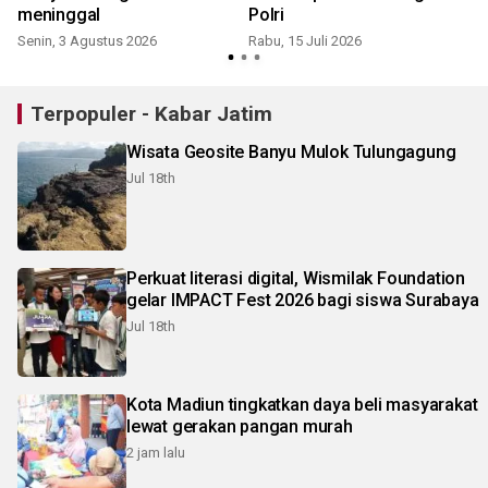
meninggal
Polri
Senin, 3 Agustus 2026
Rabu, 15 Juli 2026
K
Terpopuler - Kabar Jatim
Wisata Geosite Banyu Mulok Tulungagung
Jul 18th
Perkuat literasi digital, Wismilak Foundation
gelar IMPACT Fest 2026 bagi siswa Surabaya
Jul 18th
Kota Madiun tingkatkan daya beli masyarakat
lewat gerakan pangan murah
2 jam lalu