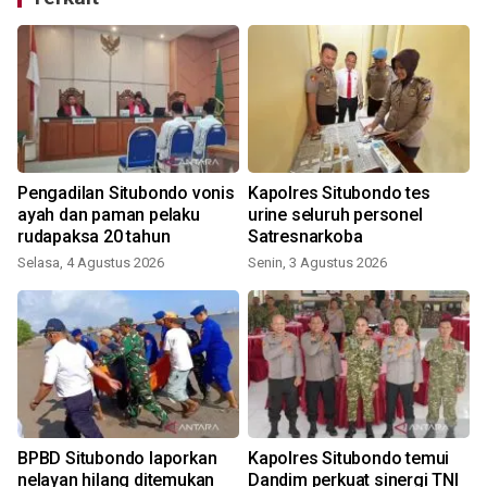
Pengadilan Situbondo vonis
Kapolres Situbondo tes
ayah dan paman pelaku
urine seluruh personel
rudapaksa 20 tahun
Satresnarkoba
Selasa, 4 Agustus 2026
Senin, 3 Agustus 2026
S
BPBD Situbondo laporkan
Kapolres Situbondo temui
nelayan hilang ditemukan
Dandim perkuat sinergi TNI