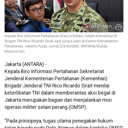
Kepala Biro Informasi Pertahanan (Karo Infohan) Setjen Kemenhan RI
Brigjen TNI Rico Ricardo Sirait saat jumpa pers di Kantor Kementerian
Pertahanan, Jakarta Pusat, Jumat (24/4/2026). ANTARA/Walda
Marison/am.
Jakarta (ANTARA) -
Kepala Biro Informasi Pertahanan Sekretariat
Jenderal Kementerian Pertahanan (Kemenhan)
Brigadir Jenderal TNI Rico Ricardo Sirait menilai
keterlibatan TNI dalam memberantas aksi begal di
Jakarta merupakan bagian dari menjalankan misi
operasi militer selain perang (OMSP).
"Pada prinsipnya, tugas utama penegakan hukum
tetap berada pada Polri. Namun dalam konteks OMSP,