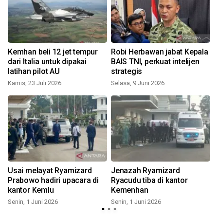
Kemhan beli 12 jet tempur
Robi Herbawan jabat Kepala
dari Italia untuk dipakai
BAIS TNI, perkuat intelijen
latihan pilot AU
strategis
Kamis, 23 Juli 2026
Selasa, 9 Juni 2026
Usai melayat Ryamizard
Jenazah Ryamizard
Prabowo hadiri upacara di
Ryacudu tiba di kantor
kantor Kemlu
Kemenhan
Senin, 1 Juni 2026
Senin, 1 Juni 2026
S