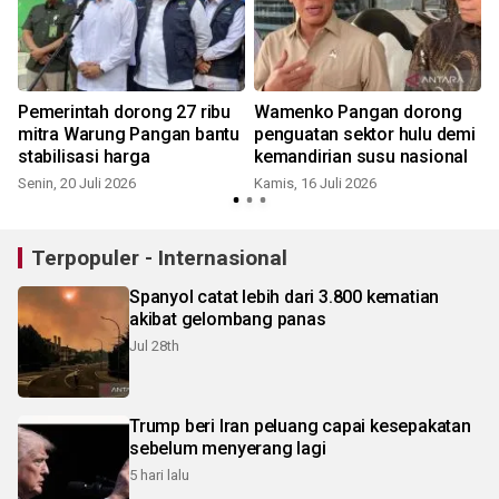
Pemerintah dorong 27 ribu
Wamenko Pangan dorong
mitra Warung Pangan bantu
penguatan sektor hulu demi
stabilisasi harga
kemandirian susu nasional
Senin, 20 Juli 2026
Kamis, 16 Juli 2026
S
Terpopuler - Internasional
Spanyol catat lebih dari 3.800 kematian
akibat gelombang panas
Jul 28th
Trump beri Iran peluang capai kesepakatan
sebelum menyerang lagi
5 hari lalu