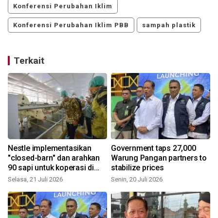
Konferensi Perubahan Iklim
Konferensi Perubahan Iklim PBB
sampah plastik
Terkait
Nestle implementasikan
Government taps 27,000
"closed-barn" dan arahkan
Warung Pangan partners to
90 sapi untuk koperasi di
stabilize prices
Jatim
Selasa, 21 Juli 2026
Senin, 20 Juli 2026
M