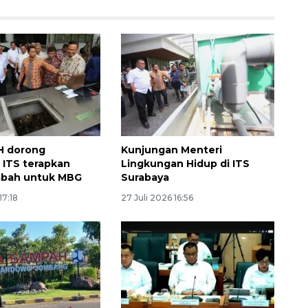
H dorong
Kunjungan Menteri
i ITS terapkan
Lingkungan Hidup di ITS
Ekonomi triwulan II-2026
imbah untuk MBG
Surabaya
tumbuh 5,29 persen
17:18
27 Juli 2026 16:56
2026-08-06 18:45:00