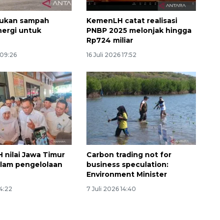
pukan sampah
KemenLH catat realisasi
ergi untuk
PNBP 2025 melonjak hingga
Rp724 miliar
 09:26
16 Juli 2026 17:52
H nilai Jawa Timur
Carbon trading not for
alam pengelolaan
business speculation:
Environment Minister
14:22
7 Juli 2026 14:40