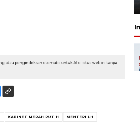
6 Agustus 2026 18:23
I
g atau pengindeksan otomatis untuk AI di situs web ini tanpa
T
KABINET MERAH PUTIH
MENTERI LH