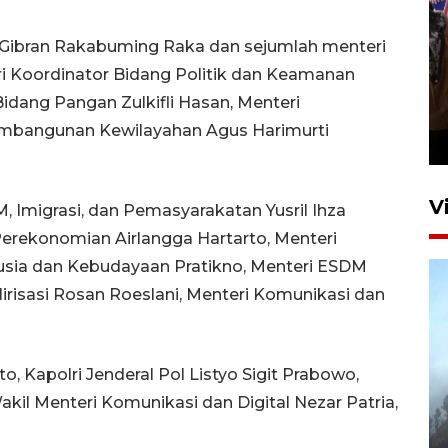
en Gibran Rakabuming Raka dan sejumlah menteri
ri Koordinator Bidang Politik dan Keamanan
Persebaya juara Piala
idang Pangan Zulkifli Hasan, Menteri
Presiden 2026
Pembangunan Kewilayahan Agus Harimurti
14 jam lalu
V
 Imigrasi, dan Pemasyarakatan Yusril Ihza
erekonomian Airlangga Hartarto, Menteri
ia dan Kebudayaan Pratikno, Menteri ESDM
ilirisasi Rosan Roeslani, Menteri Komunikasi dan
, Kapolri Jenderal Pol Listyo Sigit Prabowo,
BPBD Jatim kerahkan "Drone
akil Menteri Komunikasi dan Digital Nezar Patria,
Water Spray" bantu padamkan
kebakaran Bromo