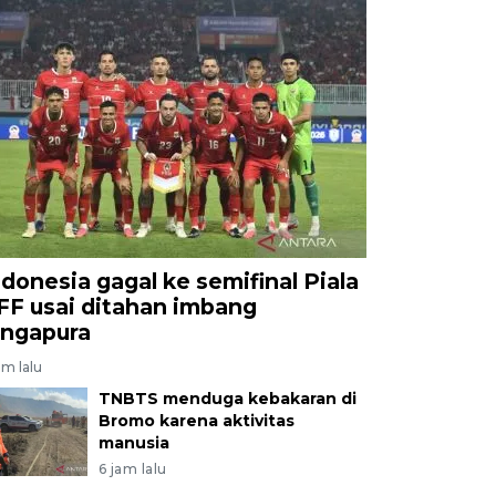
ndonesia gagal ke semifinal Piala
FF usai ditahan imbang
ingapura
am lalu
TNBTS menduga kebakaran di
Bromo karena aktivitas
manusia
6 jam lalu