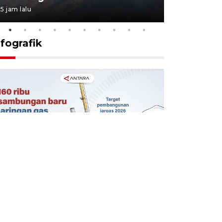
5 jam lalu
5 jam lalu
nfografik