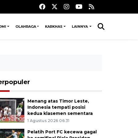
OMI
OLAHRAGA
KARKHAS
LAINNYA
erpopuler
Menang atas Timor Leste,
Indonesia tempati posisi
kedua klasemen sementara
1 Agustus 2026 06:31
Pelatih Port FC kecewa gagal