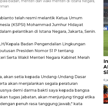
pala badan, menteri dan wakil menteri di Istana Negara,
chman
ubianto telah resmi melantik Ketua Umum
ndonesia (KSPSI) Mohammad Jumhur Hidayat
lam pelantikan di Istana Negara, Jakarta, Senin.
LH/Kepala Badan Pengendalian Lingkungan
putusan Presiden Nomor 51 P tentang
i Serta Wakil Menteri Negara Kabinet Merah
I
A
S
a, akan setia kepada Undang-Undang Dasar
6 j
erta akan menjalankan segala peraturan
rusnya demi darma bakti saya kepada bangsa
kan tugas jabatan, akan menjunjung tinggi etika
, dengan penuh rasa tanggung jawab," kata