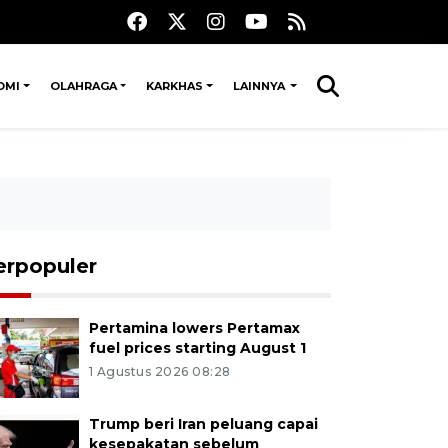
OMI
OLAHRAGA
KARKHAS
LAINNYA
erpopuler
Pertamina lowers Pertamax
fuel prices starting August 1
1 Agustus 2026 08:28
Trump beri Iran peluang capai
kesepakatan sebelum