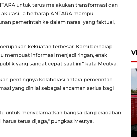
NTARA untuk terus melakukan transformasi dan
n akurasi. Ia berharap ANTARA mampu
an pemerintah ke dalam narasi yang faktual,
merupakan kekuatan terbesar. Kami berharap
V
membuat informasi menjadi ringan, enak
publik yang sangat cepat saat ini," kata Meutya.
an pentingnya kolaborasi antara pemerintah
asi yang dinilai sebagai ancaman serius bagi
Basarnas hentikan operasi
aktu untuk menyelamatkan bangsa dan peradaban
kedaruratan KM Mutiara
 harus terus dijaga," pungkas Meutya.
Sentosa II
4 Agustus 2026 22:38