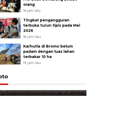
orang
16 jam lalu
Tingkat pengangguran
terbuka turun tipis pada Mei
2026
18 jam lalu
Karhutla di Bromo belum
padam dengan luas lahan
terbakar 10 ha
19 jam lalu
Uji fungsi jembatan kereta api
oto
Tera timb
di Jember
di pasar t
9 jam lalu
9 jam lalu