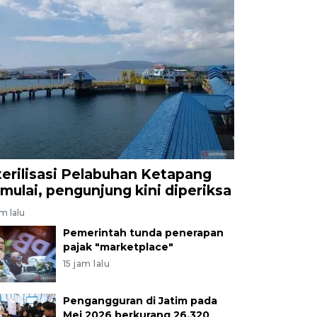
terilisasi Pelabuhan Ketapang
imulai, pengunjung kini diperiksa
am lalu
Pemerintah tunda penerapan
pajak "marketplace"
15 jam lalu
Pengangguran di Jatim pada
Mei 2026 berkurang 26.320