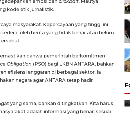
mengedepankan emosi dan
clickbait
, Meutya
ode etik jurnalistik.
caya masyarakat. Kepercayaan yang tinggi ini
dicederai oleh berita yang tidak benar atau belum
tersebut.
 memastikan bahwa pemerintah berkomitmen
ice Obligation
(PSO) bagi LKBN ANTARA, bahkan
 efisiensi anggaran di berbagai sektor. Ia
ihakan negara agar ANTARA tetap hadir
F
Distribusi bantuan mesin
pertanian di Kediri
gat yang sama, bahkan ditingkatkan. Kita harus
10 jam lalu
syarakat adalah informasi yang benar, sesuai