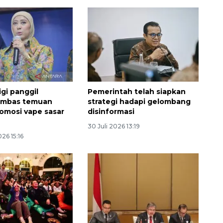
i panggil
Pemerintah telah siapkan
imbas temuan
strategi hadapi gelombang
Waspadai penyakit saat
omosi vape sasar
disinformasi
musim kemarau
30 Juli 2026 13:19
2026-08-05 12:00:00
26 15:16