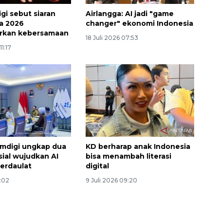
i sebut siaran
Airlangga: AI jadi "game
ia 2026
changer" ekonomi Indonesia
rkan kebersamaan
18 Juli 2026 07:53
11:17
digi ungkap dua
KD berharap anak Indonesia
sial wujudkan AI
bisa menambah literasi
berdaulat
digital
1:02
9 Juli 2026 09:20