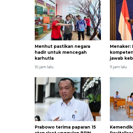
Menhut pastikan negara
Menaker:
hadir untuk mencegah
kompeten
karhutla
jawab keb
10 jam lalu
11 jam lalu
Prabowo terima paparan 15
Kemendik