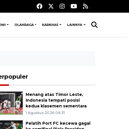
OMI
OLAHRAGA
KARKHAS
LAINNYA
erpopuler
Menang atas Timor Leste,
Indonesia tempati posisi
kedua klasemen sementara
1 Agustus 2026 06:31
Pelatih Port FC kecewa gagal