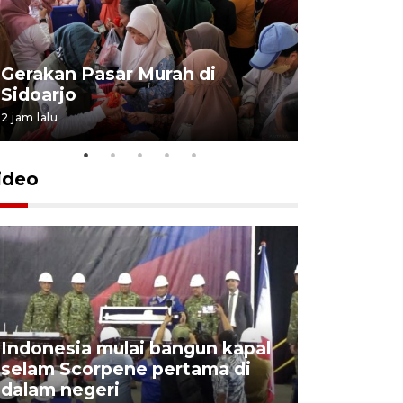
Gerakan Pasar Murah di
Penguata
Sidoarjo
Niyama T
2 jam lalu
6 jam lalu
ideo
Indonesia mulai bangun kapal
Action I
selam Scorpene pertama di
edukasi k
dalam negeri
para sisw