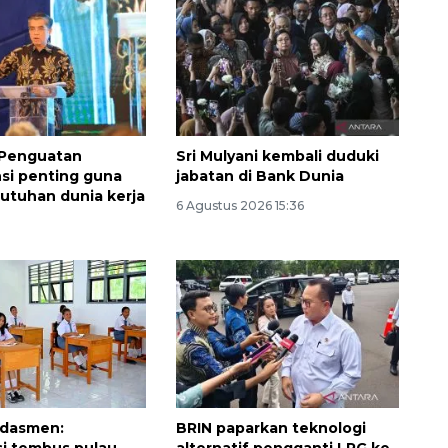
 Penguatan
Sri Mulyani kembali duduki
si penting guna
jabatan di Bank Dunia
utuhan dunia kerja
6 Agustus 2026 15:36
Ekonomi triwulan II-2026
tumbuh 5,29 persen
2026-08-06 18:45:00
dasmen:
BRIN paparkan teknologi