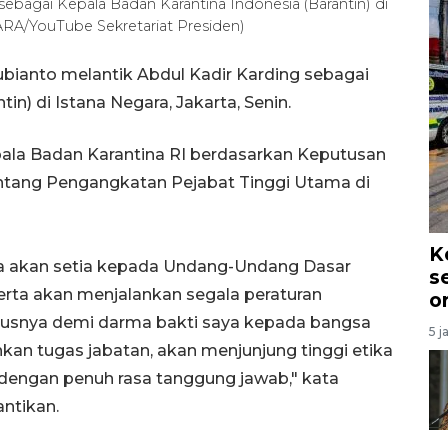
 sebagai Kepala Badan Karantina Indonesia (Barantin) di
NTARA/YouTube Sekretariat Presiden)
bianto melantik Abdul Kadir Karding sebagai
in) di Istana Negara, Jakarta, Senin.
epala Badan Karantina RI berdasarkan Keputusan
tang Pengangkatan Pejabat Tinggi Utama di
K
a akan setia kepada Undang-Undang Dasar
s
erta akan menjalankan segala peraturan
o
rusnya demi darma bakti saya kepada bangsa
5 j
kan tugas jabatan, akan menjunjung tinggi etika
 dengan penuh rasa tanggung jawab," kata
ntikan.