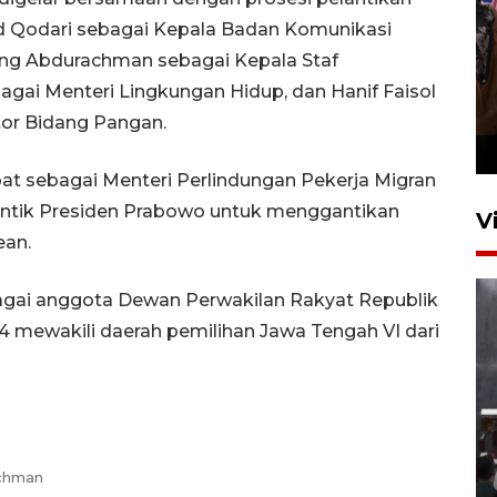
d Qodari sebagai Kepala Badan Komunikasi
dung Abdurachman sebagai Kepala Staf
Persebaya juara Piala
agai Menteri Lingkungan Hidup, dan Hanif Faisol
Presiden 2026
tor Bidang Pangan.
7 jam lalu
at sebagai Menteri Perlindungan Pekerja Migran
lantik Presiden Prabowo untuk menggantikan
V
ean.
agai anggota Dewan Perwakilan Rakyat Republik
4 mewakili daerah pemilihan Jawa Tengah VI dari
Menteri PPPA tekankan
pentingnya pesantren ramah
santri
ochman