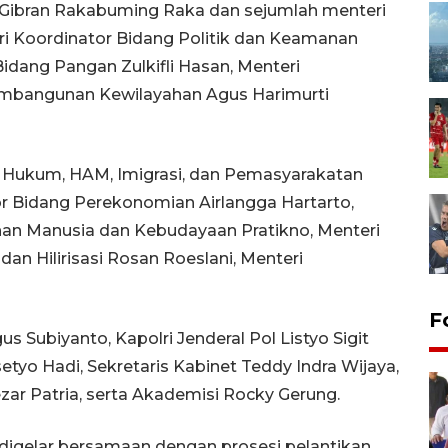
en Gibran Rakabuming Raka dan sejumlah menteri
eri Koordinator Bidang Politik dan Keamanan
idang Pangan Zulkifli Hasan, Menteri
Pembangunan Kewilayahan Agus Harimurti
g Hukum, HAM, Imigrasi, dan Pemasyarakatan
or Bidang Perekonomian Airlangga Hartarto,
an Manusia dan Kebudayaan Pratikno, Menteri
dan Hilirisasi Rosan Roeslani, Menteri
F
 Subiyanto, Kapolri Jenderal Pol Listyo Sigit
etyo Hadi, Sekretaris Kabinet Teddy Indra Wijaya,
zar Patria, serta Akademisi Rocky Gerung.
 digelar bersamaan dengan prosesi pelantikan