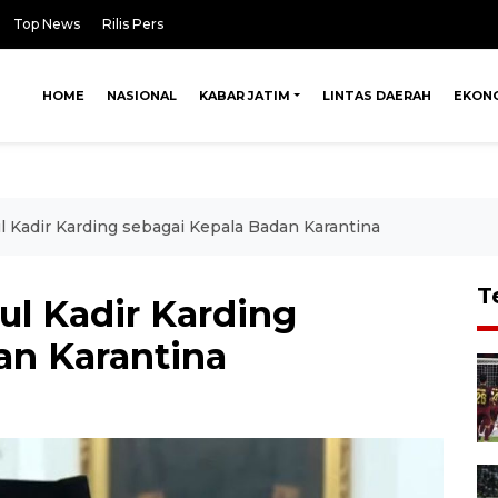
Top News
Rilis Pers
HOME
NASIONAL
KABAR JATIM
LINTAS DAERAH
EKON
l Kadir Karding sebagai Kepala Badan Karantina
T
ul Kadir Karding
an Karantina