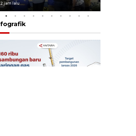
2 jam lalu
5 jam lalu
nfografik