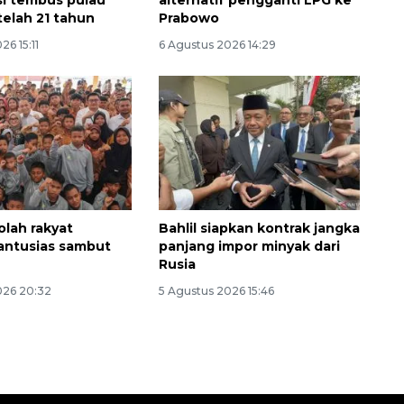
asi tembus pulau
alternatif pengganti LPG ke
telah 21 tahun
Prabowo
26 15:11
6 Agustus 2026 14:29
olah rakyat
Bahlil siapkan kontrak jangka
antusias sambut
panjang impor minyak dari
Rusia
026 20:32
5 Agustus 2026 15:46