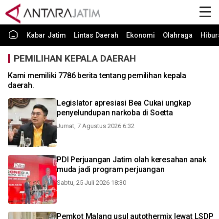
Kabar Jatim
Lintas Daerah
Ekonomi
Olahraga
Hibur
PEMILIHAN KEPALA DAERAH
Kami memiliki 7786 berita tentang pemilihan kepala
daerah.
Legislator apresiasi Bea Cukai ungkap
penyelundupan narkoba di Soetta
Jumat, 7 Agustus 2026 6:32
PDI Perjuangan Jatim olah keresahan anak
muda jadi program perjuangan
Sabtu, 25 Juli 2026 18:30
Pemkot Malang usul autothermix lewat LSDP