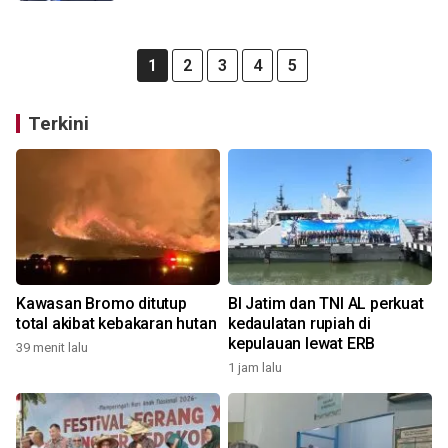
1
2
3
4
5
Terkini
Kawasan Bromo ditutup
BI Jatim dan TNI AL perkuat
total akibat kebakaran hutan
kedaulatan rupiah di
kepulauan lewat ERB
39 menit lalu
1 jam lalu