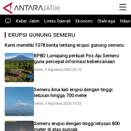
Kabar Jatim
Lintas Daerah
Ekonomi
Olahraga
Hibur
ERUPSI GUNUNG SEMERU
Kami memiliki 1078 berita tentang erupsi gunung semeru.
BPBD Lumajang perkuat Pos Aju Semeru
guna percepat informasi kebencanaan
Senin, 3 Agustus 2026 20:16
Semeru lima kali erupsi dengan tinggi
letusan hingga 700 meter
Senin, 3 Agustus 2026 10:33
Semeru erupsi dengan tinggi letusan 800
meter di atas puncak