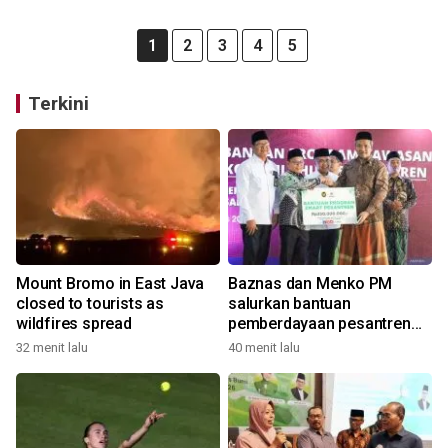
1
2
3
4
5
Terkini
Mount Bromo in East Java
Baznas dan Menko PM
closed to tourists as
salurkan bantuan
wildfires spread
pemberdayaan pesantren
Gresik
32 menit lalu
40 menit lalu