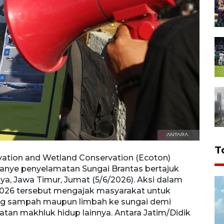
T
rvation and Wetland Conservation (Ecoton)
Dua a
nye penyelamatan Sungai Brantas bertajuk
membe
aya, Jawa Timur, Jumat (5/6/2026). Aksi dalam
Brant
2026 tersebut mengajak masyarakat untuk
rangk
g sampah maupun limbah ke sungai demi
menja
tan makhluk hidup lainnya. Antara Jatim/Didik
menja
Suhar