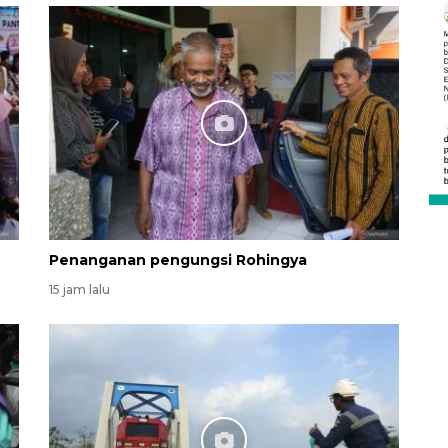
Vaksin HPV untuk siswa laki-
laki
2026-08-06 06:30:00
Penanganan pengungsi Rohingya
15 jam lalu