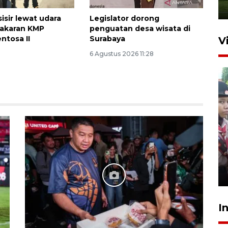
isir lewat udara
Legislator dorong
bakaran KMP
penguatan desa wisata di
ntosa II
Surabaya
V
6 Agustus 2026 11:28
BNPB optimalkan penguatan
Desa Tangguh Bencana di
Jawa Timur
5 Agustus 2026 19:09
I