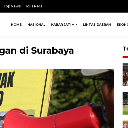
Top News
Rilis Pers
HOME
NASIONAL
KABAR JATIM
LINTAS DAERAH
EKON
ngan di Surabaya
T