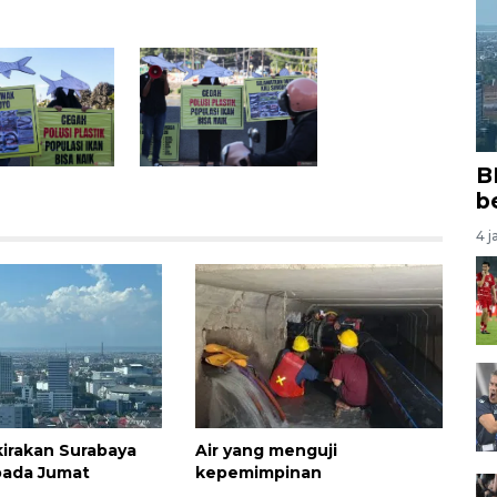
B
b
4 j
irakan Surabaya
Air yang menguji
pada Jumat
kepemimpinan