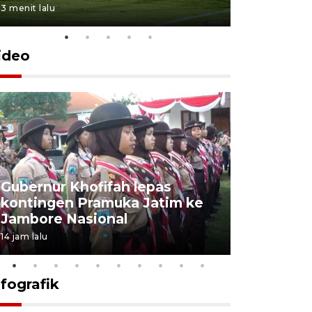
3 menit lalu
6 menit lalu
ideo
Gubernur Khofifah lepas
Mantan 
kontingen Pramuka Jatim ke
Ponorogo
Jambore Nasional
korupsi 
14 jam lalu
14 jam lalu
nfografik