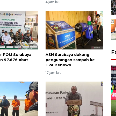
4 jam lalu
Gerakan pangan murah
F
ar POM Surabaya
ASN Surabaya dukung
Tulungagung
n 97.676 obat
pengurangan sampah ke
15 jam lalu
TPA Benowo
17 jam lalu