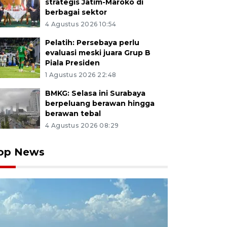
strategis Jatim-Maroko di
berbagai sektor
4 Agustus 2026 10:54
Pelatih: Persebaya perlu
evaluasi meski juara Grup B
Piala Presiden
1 Agustus 2026 22:48
BMKG: Selasa ini Surabaya
berpeluang berawan hingga
berawan tebal
4 Agustus 2026 08:29
op News
ktivis lingkungan dari Ecological Observation and Wetl
ntangkan poster saat aksi kampanye penyelamatan S
as Pulih, Rengkik Kembali di Surabaya, Jawa Timur, Jum
a Hari Lingkungan Hidup Sedunia 2026 tersebut menga
ga sungai dengan tidak membuang sampah maupun li
ga kelestarian biotanya dan kesehatan makhluk hidup l
tono/abs