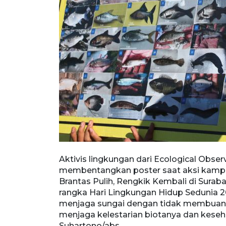
ervation
Aktivis lingkungan dari Ecological Obse
i Brantas
membentangkan poster saat aksi kampa
6/2026). Aksi
Brantas Pulih, Rengkik Kembali di Surab
yarakat untuk
rangka Hari Lingkungan Hidup Sedunia 
ai demi
menjaga sungai dengan tidak membuan
 Jatim/Didik
menjaga kelestarian biotanya dan keseha
Suhartono/abs