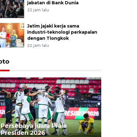
jabatan di Bank Dunia
22 jam lalu
Jatim jajaki kerja sama
industri-teknologi perkapalan
dengan Tiongkok
22 jam lalu
oto
Persebaya juara Piala
Peningka
Presiden 2026
ekonomi 