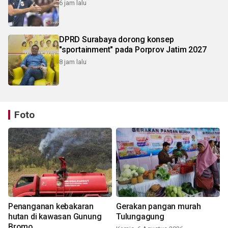
6 jam lalu
DPRD Surabaya dorong konsep
"sportainment" pada Porprov Jatim 2027
8 jam lalu
Foto
Penanganan kebakaran
Gerakan pangan murah
hutan di kawasan Gunung
Tulungagung
Bromo