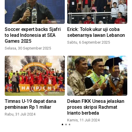
Soccer expert backs Sjafri
Erick: Tolok ukur uji coba
to lead Indonesia at SEA
sebenarnya lawan Lebanon
Games 2025
Sabtu, 6 September 2025
Selasa, 30 September 2025
Timnas U-19 dapat dana
Dekan FIKK Unesa jelaskan
pembinaan Rp 1 miliar
proses skripsi Rachmat
Irianto berbeda
Rabu, 31 Juli 2024
Kamis, 11 Juli 2024
S