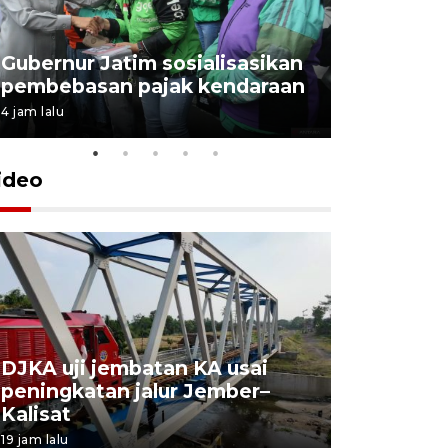
Gubernur Jatim sosialisasikan
pembebasan pajak kendaraan
4 jam lalu
ideo
DJKA uji jembatan KA usai
11 korba
peningkatan jalur Jember–
Mutiara S
Kalisat
perawata
19 jam lalu
20 jam lalu