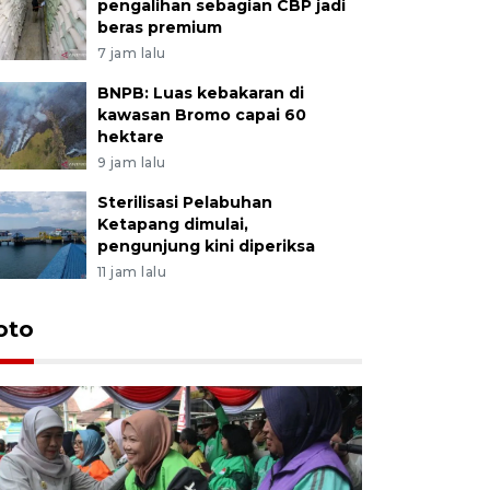
pengalihan sebagian CBP jadi
beras premium
7 jam lalu
BNPB: Luas kebakaran di
kawasan Bromo capai 60
hektare
9 jam lalu
Sterilisasi Pelabuhan
Ketapang dimulai,
pengunjung kini diperiksa
11 jam lalu
Uji fungs
oto
di Jembe
20 jam lalu