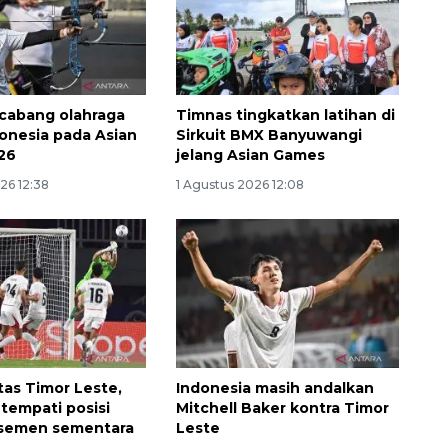
 cabang olahraga
Timnas tingkatkan latihan di
donesia pada Asian
Sirkuit BMX Banyuwangi
26
jelang Asian Games
26 12:38
1 Agustus 2026 12:08
as Timor Leste,
Indonesia masih andalkan
 tempati posisi
Mitchell Baker kontra Timor
asemen sementara
Leste