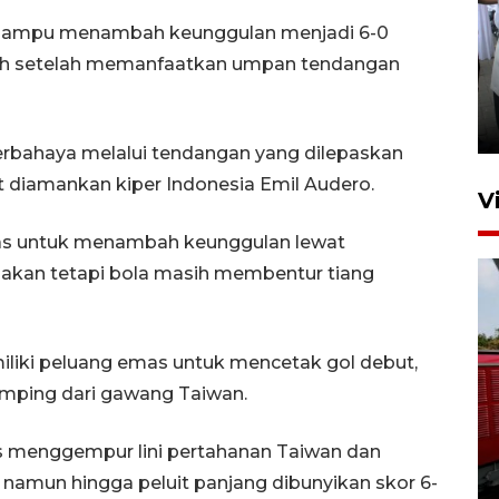
 mampu menambah keunggulan menjadi 6-0
alsh setelah memanfaatkan umpan tendangan
Pameran multiproduk
Surabaya Great Expo
20 jam lalu
rbahaya melalui tendangan yang dilepaskan
 diamankan kiper Indonesia Emil Audero.
V
as untuk menambah keunggulan lewat
akan tetapi bola masih membentur tiang
liki peluang emas untuk mencetak gol debut,
mping dari gawang Taiwan.
Basarnas hentikan operasi
kedaruratan KM Mutiara
us menggempur lini pertahanan Taiwan dan
Sentosa II
amun hingga peluit panjang dibunyikan skor 6-
4 Agustus 2026 22:38