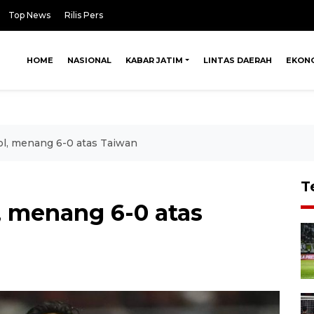
Top News
Rilis Pers
HOME
NASIONAL
KABAR JATIM
LINTAS DAERAH
EKON
ol, menang 6-0 atas Taiwan
T
, menang 6-0 atas