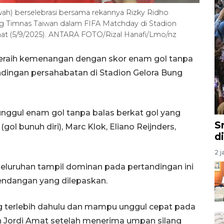
h) berselebrasi bersama rekannya Rizky Ridho
g Timnas Taiwan dalam FIFA Matchday di Stadion
at (5/9/2025). ANTARA FOTO/Rizal Hanafi/Lmo/nz
meraih kemenangan dengan skor enam gol tanpa
dingan persahabatan di Stadion Gelora Bung
unggul enam gol tanpa balas berkat gol yang
S
gol bunuh diri), Marc Klok, Eliano Reijnders,
d
2 j
seluruhan tampil dominan pada pertandingan ini
endangan yang dilepaskan.
g terlebih dahulu dan mampu unggul cepat pada
h Jordi Amat setelah menerima umpan silang