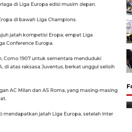
laga di Liga Europa edisi musim depan.
 Eropa di bawah Liga Champions.
juh jatah kompetisi Eropa; empat Liga
ga Conference Europa.
n, Como 1907 untuk sementara menduduki
 di atas raksasa Juventus, berkat unggul selisih
F
engan AC Milan dan AS Roma, yang masing-masing
Distribusi bantuan mesin
at.
pertanian di Kediri
12 jam lalu
 mendapatkan jatah Liga Europa, setelah Inter