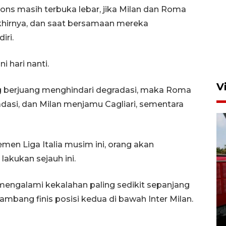
ns masih terbuka lebar, jika Milan dan Roma
akhirnya, dan saat bersamaan mereka
iri.
i hari nanti.
V
 berjuang menghindari degradasi, maka Roma
dasi, dan Milan menjamu Cagliari, sementara
en Liga Italia musim ini, orang akan
akukan sejauh ini.
Basarnas hentikan operasi
mengalami kekalahan paling sedikit sepanjang
kedaruratan KM Mutiara
 ambang finis posisi kedua di bawah Inter Milan.
Sentosa II
4 Agustus 2026 22:38