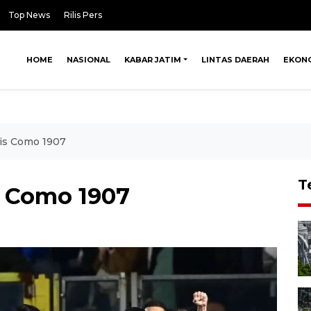
Top News
Rilis Pers
HOME
NASIONAL
KABAR JATIM
LINTAS DAERAH
EKON
tis Como 1907
T
s Como 1907