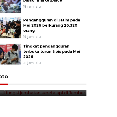
pajak "marketplace"
18 jam lalu
Pengangguran di Jatim pada
Mei 2026 berkurang 26.320
orang
19 jam lalu
Tingkat pengangguran
terbuka turun tipis pada Mei
2026
21 jam lalu
Uji fungsi jembatan kereta api
oto
Tera timb
di Jember
di pasar t
12 jam lalu
12 jam lalu