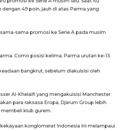
ru promosi ke Serie A musim lalu. Saat itu
h dengan 49 poin, jauh di atas Parma yang
o sama-sama promosi ke Serie A pada musim
rma. Como posisi kelima, Parma urutan ke-13.
Waspadai penyakit saat
eadaan bangkrut, sebelum diakuisisi oleh
musim kemarau
2026-08-05 12:00:00
ser Al-Khelaifi yang mengakuisisi Manchester
akan para raksasa Eropa, Djarum Group lebih
 membeli klub gurem.
h kekayaan konglomerat Indonesia ini melampaui