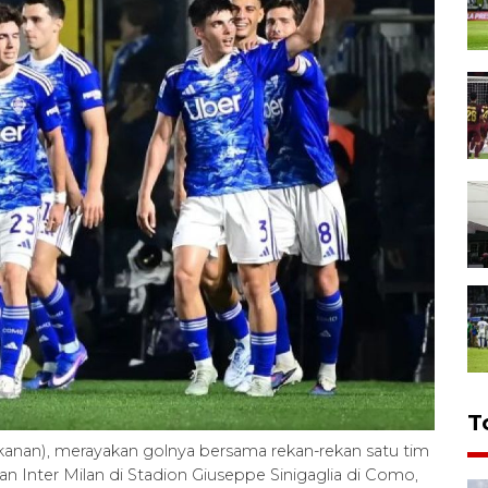
T
i kanan), merayakan golnya bersama rekan-rekan satu tim
an Inter Milan di Stadion Giuseppe Sinigaglia di Como,