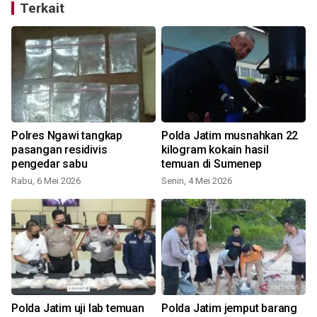
Terkait
Polres Ngawi tangkap
Polda Jatim musnahkan 22
pasangan residivis
kilogram kokain hasil
pengedar sabu
temuan di Sumenep
Rabu, 6 Mei 2026
Senin, 4 Mei 2026
S
Polda Jatim uji lab temuan
Polda Jatim jemput barang