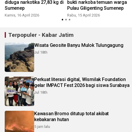
diduga narkotika 27,83 kg di
bukti narkoba temuan warga
Sumenep
Pulau Giligenting Sumenep
Kamis, 16 April 2026
Rabu, 15 April 2026
K
Terpopuler - Kabar Jatim
Wisata Geosite Banyu Mulok Tulungagung
Jul 18th
Perkuat literasi digital, Wismilak Foundation
gelar IMPACT Fest 2026 bagi siswa Surabaya
Jul 18th
Kawasan Bromo ditutup total akibat
kebakaran hutan
5 jam lalu