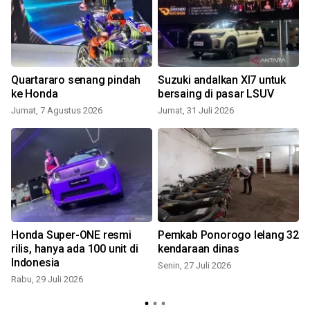
Quartararo senang pindah
Suzuki andalkan Xl7 untuk
ke Honda
bersaing di pasar LSUV
Jumat, 7 Agustus 2026
Jumat, 31 Juli 2026
K
Honda Super-ONE resmi
Pemkab Ponorogo lelang 32
i
rilis, hanya ada 100 unit di
kendaraan dinas
Indonesia
Senin, 27 Juli 2026
Rabu, 29 Juli 2026
R