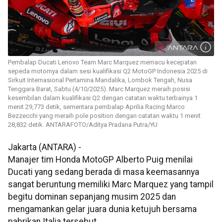
Pembalap Ducati Lenovo Team Marc Marquez memacu kecepatan
sepeda motornya dalam sesi kualifikasi Q2 MotoGP Indonesia 2025 di
Sirkuit Internasional Pertamina Mandalika, Lombok Tengah, Nusa
Tenggara Barat, Sabtu (4/10/2025). Marc Marquez meraih posisi
kesembilan dalam kualifikasi Q2 dengan catatan waktu terbainya 1
menit 29,773 detik, sementara pembalap Aprilia Racing Marco
Bezzecchi yang meraih pole position dengan catatan waktu 1 menit
28,832 detik. ANTARAFOTO/Aditya Pradana Putra/YU
Jakarta (ANTARA) -
Manajer tim Honda MotoGP Alberto Puig menilai
Ducati yang sedang berada di masa keemasannya
sangat beruntung memiliki Marc Marquez yang tampil
begitu dominan sepanjang musim 2025 dan
mengamankan gelar juara dunia ketujuh bersama
pabrikan Italia tersebut.