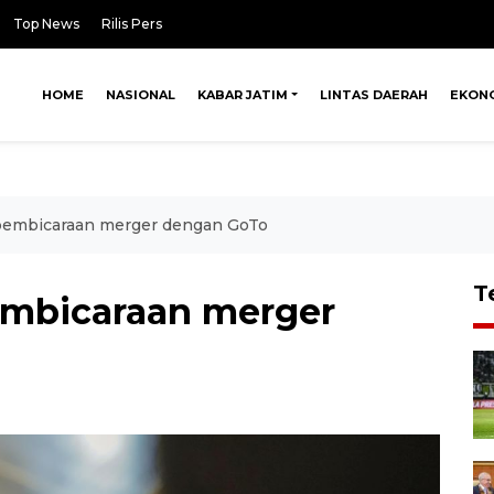
Top News
Rilis Pers
HOME
NASIONAL
KABAR JATIM
LINTAS DAERAH
EKON
 pembicaraan merger dengan GoTo
T
embicaraan merger