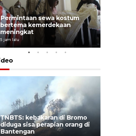
Permintaan sewa kostum
bertema kemerdekaan
Perpusta
meningkat
Lingkunga
5 jam lalu
5 jam lalu
ideo
TNBTS: kebakaran di Bromo
Khofifah 
diduga sisa perapian orang di
Bromo, a
Bantengan
capai 176