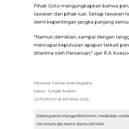
Pihak Goto mengungkapkan bahwa perus
tawaran dari pihak luar. Setiap tawara
demi kepentingan jangka panjang semu
"Namun demikian, sampai dengan tangga
mencapai keputusan apapun terkait pen
diterima oleh Perseroan," ujar R A Koeso
Pewarta: Farhan Arda Nugraha
Editor : A Malik Ibrahim
COPYRIGHT © ANTARA 2026
Dilarang keras mengambil konten, melakukan crawlin
izin tertulis dari Kantor Berita ANTARA.