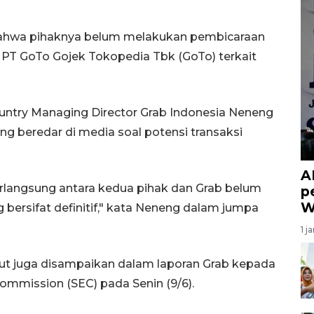
bahwa pihaknya belum melakukan pembicaraan
PT GoTo Gojek Tokopedia Tbk (GoTo) terkait
ountry Managing Director Grab Indonesia Neneng
g beredar di media soal potensi transaksi
A
erlangsung antara kedua pihak dan Grab belum
p
W
bersifat definitif," kata Neneng dalam jumpa
1 j
ut juga disampaikan dalam laporan Grab kepada
ommission (SEC) pada Senin (9/6).