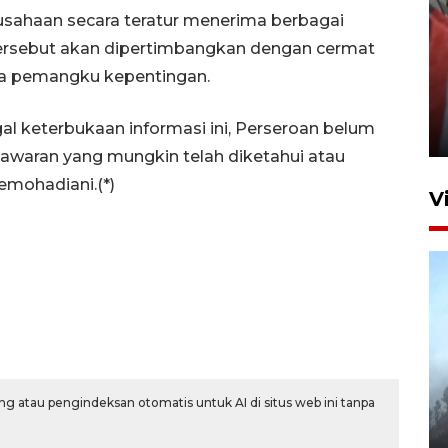
ahaan secara teratur menerima berbagai
n tersebut akan dipertimbangkan dengan cermat
a pemangku kepentingan.
Penguatan struktur jembatan
Niyama Tulungagung
l keterbukaan informasi ini, Perseroan belum
7 Agustus 2026 14:36
awaran yang mungkin telah diketahui atau
emohadiani.(*)
V
BPBD Jatim kerahkan "Drone
g atau pengindeksan otomatis untuk AI di situs web ini tanpa
Water Spray" bantu padamkan
kebakaran Bromo