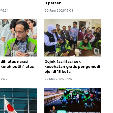
8 persen
 16:54
30 Juni 2026 13:09
dih atas narasi
Gojek fasilitasi cek
160 ribu sambungan baru
 kerah putih" atas
kesehatan gratis pengemudi
jaringan gas 2026
ojol di 15 kota
2026-08-07 18:00:00
13:43
22 Mei 2026 16:26