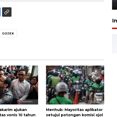
6 Agustus 2026 18:23
I
GOJEK
karim ajukan
Menhub: Mayoritas aplikator
tas vonis 10 tahun
setujui potongan komisi ojol