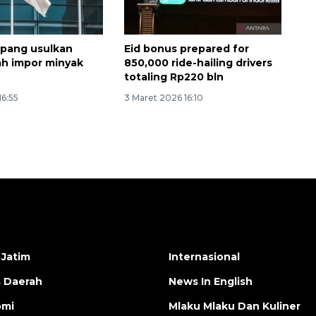
epang usulkan
Eid bonus prepared for
h impor minyak
850,000 ride-hailing drivers
totaling Rp220 bln
16:55
3 Maret 2026 16:10
 Jatim
Internasional
s Daerah
News In English
omi
Mlaku Mlaku Dan Kuliner