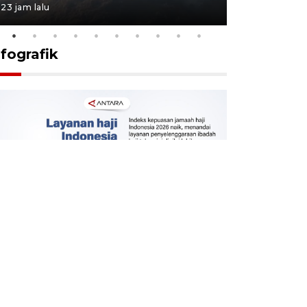
23 jam lalu
23 jam lalu
nfografik