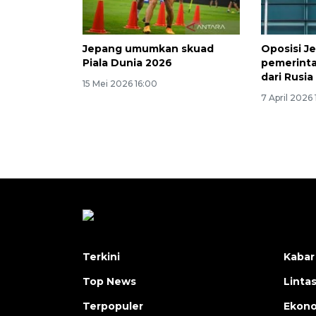
Jepang umumkan skuad
Oposisi J
Piala Dunia 2026
pemerinta
dari Rusia
15 Mei 2026 16:00
7 April 2026 
Terkini
Kabar
Top News
Linta
Terpopuler
Ekon