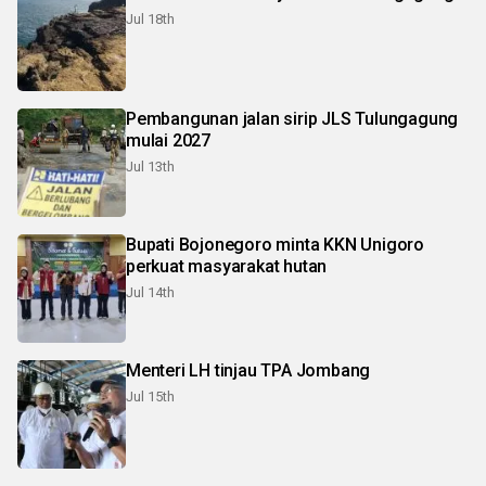
Jul 18th
Pembangunan jalan sirip JLS Tulungagung
mulai 2027
Jul 13th
Bupati Bojonegoro minta KKN Unigoro
perkuat masyarakat hutan
Jul 14th
Menteri LH tinjau TPA Jombang
Jul 15th