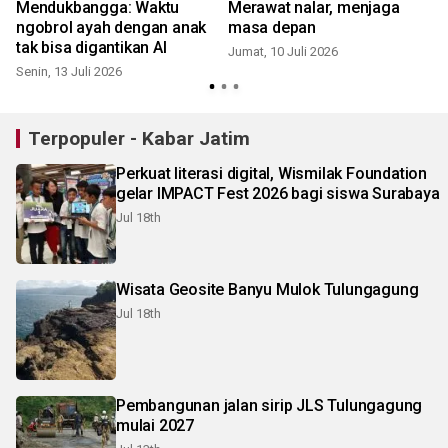
Mendukbangga: Waktu
Merawat nalar, menjaga
ngobrol ayah dengan anak
masa depan
tak bisa digantikan AI
Jumat, 10 Juli 2026
Senin, 13 Juli 2026
S
Terpopuler - Kabar Jatim
Perkuat literasi digital, Wismilak Foundation
gelar IMPACT Fest 2026 bagi siswa Surabaya
Jul 18th
Wisata Geosite Banyu Mulok Tulungagung
Jul 18th
Pembangunan jalan sirip JLS Tulungagung
mulai 2027