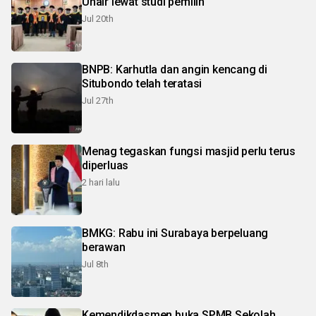
Unair lewat studi pemilih
Jul 20th
BNPB: Karhutla dan angin kencang di
Situbondo telah teratasi
Jul 27th
Menag tegaskan fungsi masjid perlu terus
diperluas
2 hari lalu
BMKG: Rabu ini Surabaya berpeluang
berawan
Jul 8th
Kemendikdasmen buka SPMB Sekolah