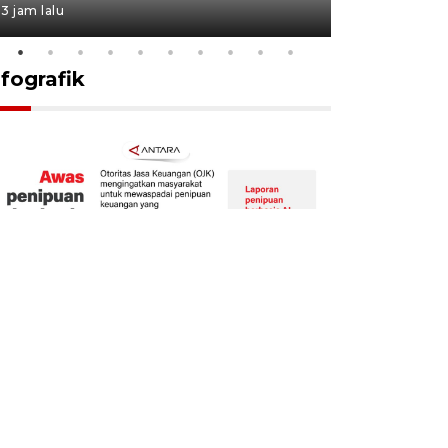
3 jam lalu
19 jam lalu
nfografik