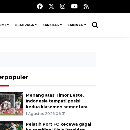
OMI
OLAHRAGA
KARKHAS
LAINNYA
erpopuler
Menang atas Timor Leste,
Indonesia tempati posisi
kedua klasemen sementara
1 Agustus 2026 06:31
Pelatih Port FC kecewa gagal