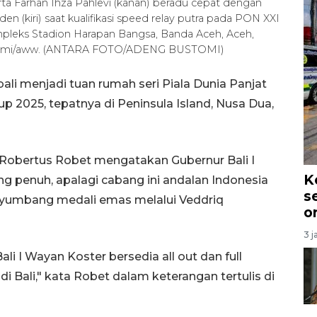
arta Farhan Ihza Pahlevi (kanan) beradu cepat dengan
en (kiri) saat kualifikasi speed relay putra pada PON XXI
pleks Stadion Harapan Bangsa, Banda Aceh, Aceh,
stomi/aww. (ANTARA FOTO/ADENG BUSTOMI)
li menjadi tuan rumah seri Piala Dunia Panjat
p 2025, tepatnya di Peninsula Island, Nusa Dua,
 Robertus Robet mengatakan Gubernur Bali I
K
penuh, apalagi cabang ini andalan Indonesia
s
yumbang medali emas melalui Veddriq
o
3 j
i I Wayan Koster bersedia all out dan full
di Bali," kata Robet dalam keterangan tertulis di