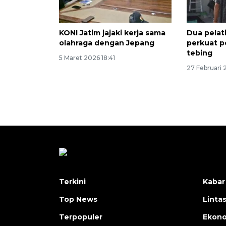
KONI Jatim jajaki kerja sama
Dua pelati
olahraga dengan Jepang
perkuat p
tebing
5 Maret 2026 18:41
27 Februari
Terkini
Kabar
Top News
Linta
Terpopuler
Ekon