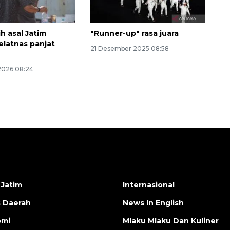
h asal Jatim
"Runner-up" rasa juara
elatnas panjat
21 Desember 2025 08:58
 2026 08:24
 Jatim
Internasional
s Daerah
News In English
omi
Mlaku Mlaku Dan Kuliner