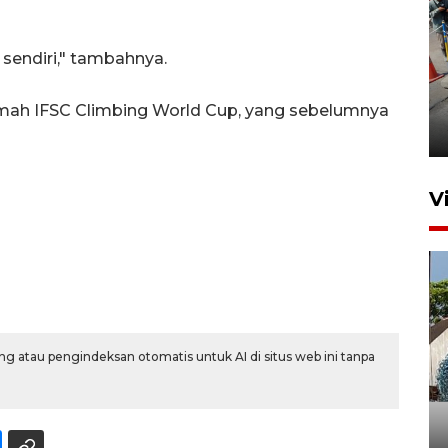
 sendiri," tambahnya.
Peningkatan perputaran
ekonomi Piala Presiden 2026
rumah IFSC Climbing World Cup, yang sebelumnya
4 jam lalu
V
g atau pengindeksan otomatis untuk AI di situs web ini tanpa
Bulog Ponorogo serap 8.600
ton jagung petani, 95 persen
dari target