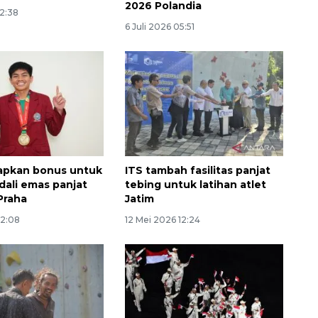
2026 Polandia
22:38
6 Juli 2026 05:51
apkan bonus untuk
ITS tambah fasilitas panjat
Ekspedisi Rupiah Berdaulat
dali emas panjat
tebing untuk latihan atlet
2026 sambangi Papua
Praha
Jatim
2026-08-06 13:15:00
12:08
12 Mei 2026 12:24