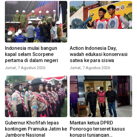
Indonesia mulai bangun
Action Indonesia Day,
kapal selam Scorpene
wadah edukasi konservasi
pertama di dalam negeri
satwa ke para siswa
Jumat, 7 Agustus 2026
Jumat, 7 Agustus 2026
Gubernur Khofifah lepas
Mantan ketua DPRD
kontingen Pramuka Jatim ke
Ponorogo terseret kasus
Jambore Nasional
korupsi tunjangan