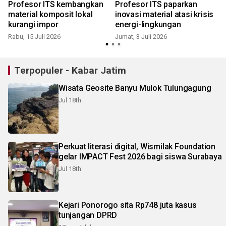
Profesor ITS kembangkan
Profesor ITS paparkan
material komposit lokal
inovasi material atasi krisis
kurangi impor
energi-lingkungan
Rabu, 15 Juli 2026
Jumat, 3 Juli 2026
K
Terpopuler - Kabar Jatim
Wisata Geosite Banyu Mulok Tulungagung
Jul 18th
Perkuat literasi digital, Wismilak Foundation
gelar IMPACT Fest 2026 bagi siswa Surabaya
Jul 18th
Kejari Ponorogo sita Rp748 juta kasus
tunjangan DPRD