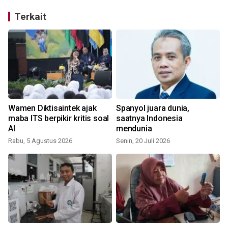
Terkait
Wamen Diktisaintek ajak
Spanyol juara dunia,
n
maba ITS berpikir kritis soal
saatnya Indonesia
AI
mendunia
Rabu, 5 Agustus 2026
Senin, 20 Juli 2026
R