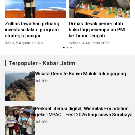
Zulhas tawarkan peluang
Ormas desak pemerintah
investasi dalam program
buka lagi penempatan PMI
strategis pangan
ke Timur Tengah
Rabu, 5 Agustus 2026
Selasa, 4 Agustus 2026
K
Terpopuler - Kabar Jatim
Wisata Geosite Banyu Mulok Tulungagung
Jul 18th
Perkuat literasi digital, Wismilak Foundation
gelar IMPACT Fest 2026 bagi siswa Surabaya
Jul 18th