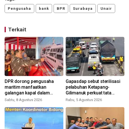
Pengusaha
bank
BPR
Surabaya
Unair
Terkait
DPR dorong pengusaha
Gapasdap sebut sterilisasi
maritim manfaatkan
pelabuhan Ketapang-
galangan kapal dalam
Gilimanuk perkuat tata
negeri
kelola
Sabtu, 8 Agustus 2026
Rabu, 5 Agustus 2026