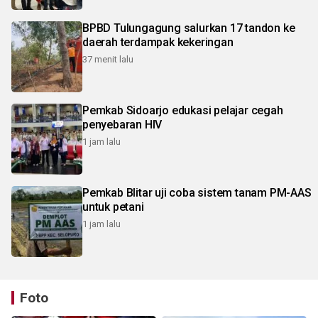
BPBD Tulungagung salurkan 17 tandon ke
daerah terdampak kekeringan
37 menit lalu
Pemkab Sidoarjo edukasi pelajar cegah
penyebaran HIV
1 jam lalu
Pemkab Blitar uji coba sistem tanam PM-AAS
untuk petani
1 jam lalu
Foto