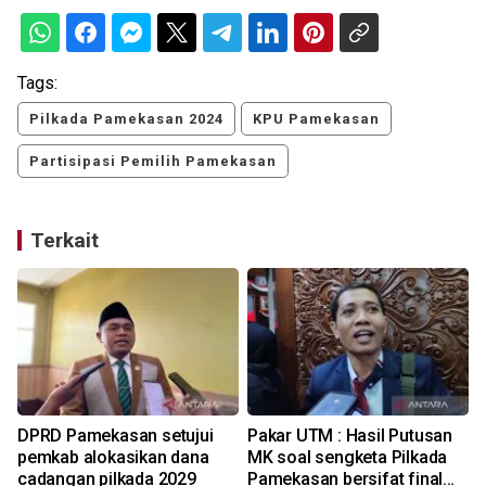
Tags:
Pilkada Pamekasan 2024
KPU Pamekasan
Partisipasi Pemilih Pamekasan
Terkait
DPRD Pamekasan setujui
Pakar UTM : Hasil Putusan
a
pemkab alokasikan dana
MK soal sengketa Pilkada
em
cadangan pilkada 2029
Pamekasan bersifat final