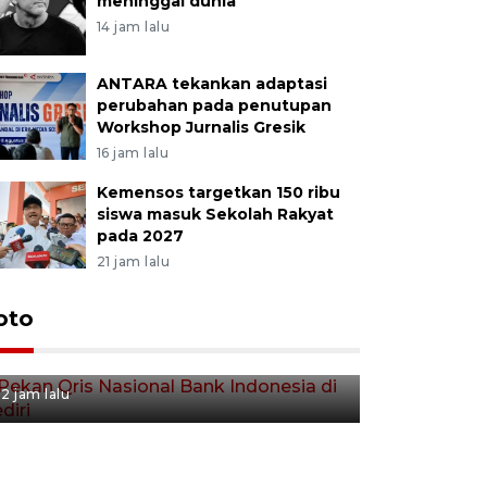
meninggal dunia
14 jam lalu
ANTARA tekankan adaptasi
perubahan pada penutupan
Workshop Jurnalis Gresik
16 jam lalu
Kemensos targetkan 150 ribu
siswa masuk Sekolah Rakyat
pada 2027
21 jam lalu
oto
Pekan Qris Nasional Bank
Indonesia di Kediri
2 jam lalu