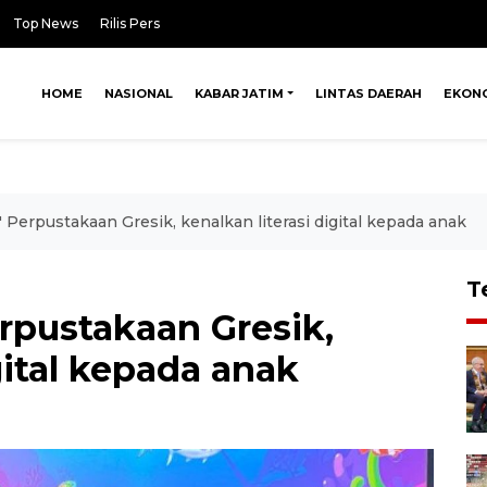
Top News
Rilis Pers
HOME
NASIONAL
KABAR JATIM
LINTAS DAERAH
EKON
" Perpustakaan Gresik, kenalkan literasi digital kepada anak
T
rpustakaan Gresik,
gital kepada anak