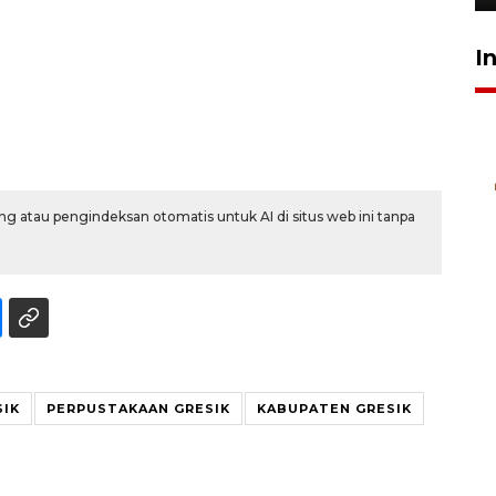
I
g atau pengindeksan otomatis untuk AI di situs web ini tanpa
SIK
PERPUSTAKAAN GRESIK
KABUPATEN GRESIK