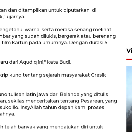
scan dan ditampilkan untuk diputarkan di
Gerakan Pasar Murah di
,” ujarnya.
Sidoarjo
 mengetahui warna, serta merasa senang melihat
7 Agustus 2026 18:40
ambar yang sudah dilukis, bergerak atau berenang
di film kartun pada umumnya. Dengan durasi 5
V
u dari Aqudiq ini," kata Budi.
skrip kuno tentang sejarah masyarakat Gresik
 tulisan latin jawa dari Belanda yang ditulis
pan, sekilas menceritakan tentang Pesarean, yang
BPBD Jatim kerahkan "Drone
kolilo. InsyAllah tahun depan kami proses
Water Spray" bantu padamkan
bahnya.
kebakaran Bromo
olah telah banyak yang mengajukan diri untuk
6 Agustus 2026 18:23