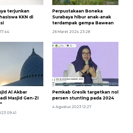
ya terjunkan
Perpustakaan Boneka
hasiswa KKN di
Surabaya hibur anak-anak
si
terdampak gempa Bawean
 17:44
26 Maret 2024 23:28
sjid Al Akbar
Pemkab Gresik targetkan nol
adi Masjid Gen-ZI
persen stunting pada 2024
"
4 Agustus 2023 12:27
023 09:41