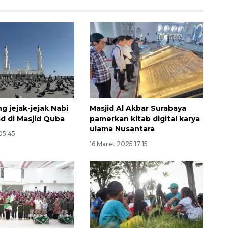
 jejak-jejak Nabi
Masjid Al Akbar Surabaya
 di Masjid Quba
pamerkan kitab digital karya
SPHP jaga harga beras
ulama Nusantara
 05:45
2026-08-08 06:00:00
16 Maret 2025 17:15