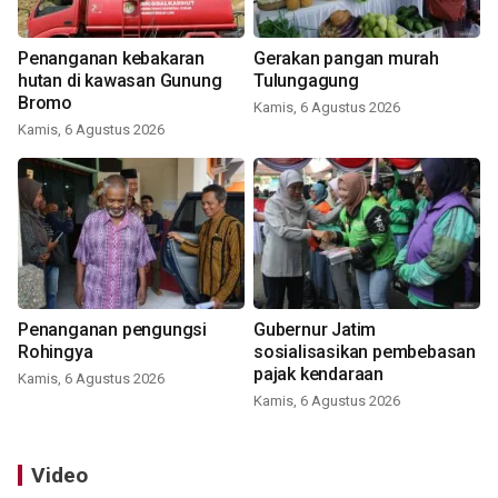
Penanganan kebakaran
Gerakan pangan murah
hutan di kawasan Gunung
Tulungagung
Bromo
Kamis, 6 Agustus 2026
Kamis, 6 Agustus 2026
Penanganan pengungsi
Gubernur Jatim
Rohingya
sosialisasikan pembebasan
pajak kendaraan
Kamis, 6 Agustus 2026
Kamis, 6 Agustus 2026
Video