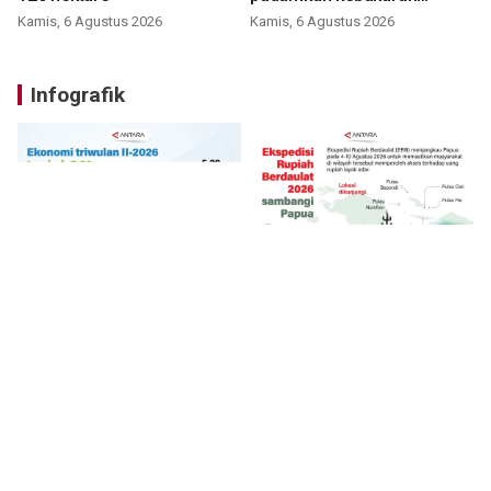
Bromo
Kamis, 6 Agustus 2026
Kamis, 6 Agustus 2026
Infografik