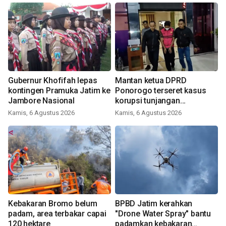
Gubernur Khofifah lepas
Mantan ketua DPRD
kontingen Pramuka Jatim ke
Ponorogo terseret kasus
Jambore Nasional
korupsi tunjangan
perumahan
Kamis, 6 Agustus 2026
Kamis, 6 Agustus 2026
Kebakaran Bromo belum
BPBD Jatim kerahkan
padam, area terbakar capai
"Drone Water Spray" bantu
120 hektare
padamkan kebakaran