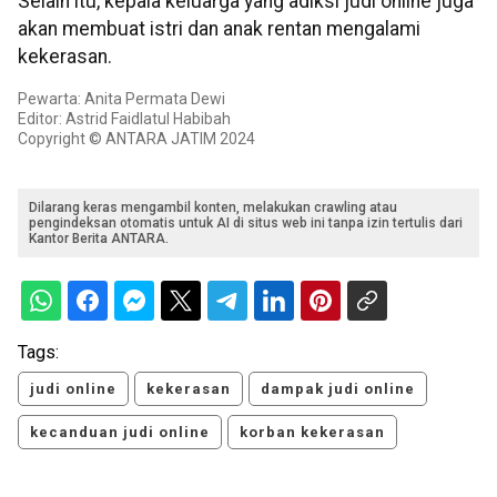
Selain itu, kepala keluarga yang adiksi judi online juga
akan membuat istri dan anak rentan mengalami
kekerasan.
Pewarta: Anita Permata Dewi
Editor: Astrid Faidlatul Habibah
Copyright © ANTARA JATIM 2024
Dilarang keras mengambil konten, melakukan crawling atau
pengindeksan otomatis untuk AI di situs web ini tanpa izin tertulis dari
Kantor Berita ANTARA.
Tags:
judi online
kekerasan
dampak judi online
kecanduan judi online
korban kekerasan