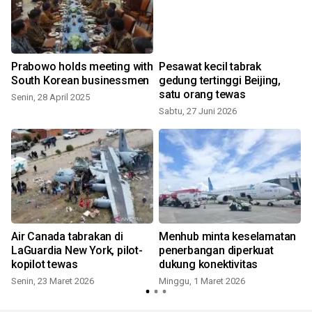
Prabowo holds meeting with
Pesawat kecil tabrak
0
South Korean businessmen
gedung tertinggi Beijing,
satu orang tewas
Senin, 28 April 2025
Sabtu, 27 Juni 2026
R
Air Canada tabrakan di
Menhub minta keselamatan
LaGuardia New York, pilot-
penerbangan diperkuat
kopilot tewas
dukung konektivitas
Senin, 23 Maret 2026
Minggu, 1 Maret 2026
S