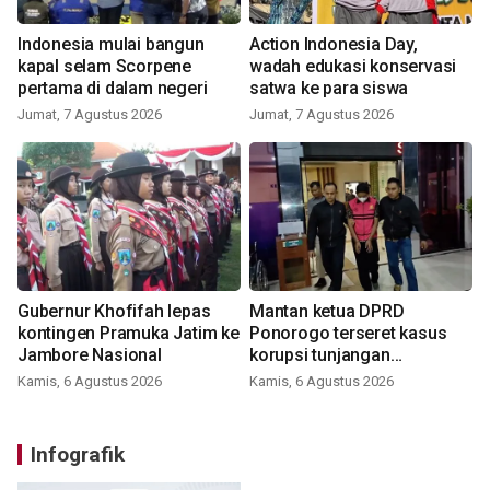
Indonesia mulai bangun
Action Indonesia Day,
kapal selam Scorpene
wadah edukasi konservasi
pertama di dalam negeri
satwa ke para siswa
Jumat, 7 Agustus 2026
Jumat, 7 Agustus 2026
Gubernur Khofifah lepas
Mantan ketua DPRD
kontingen Pramuka Jatim ke
Ponorogo terseret kasus
Jambore Nasional
korupsi tunjangan
perumahan
Kamis, 6 Agustus 2026
Kamis, 6 Agustus 2026
Infografik