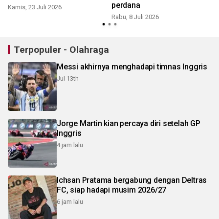
perdana
Kamis, 23 Juli 2026
Rabu, 8 Juli 2026
S
Terpopuler - Olahraga
Messi akhirnya menghadapi timnas Inggris
Jul 13th
Jorge Martin kian percaya diri setelah GP
Inggris
4 jam lalu
Ichsan Pratama bergabung dengan Deltras
FC, siap hadapi musim 2026/27
6 jam lalu