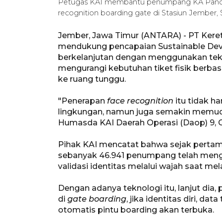
Petugas KAI membantu penumpang KA Pandalu
recognition boarding gate di Stasiun Jember,
Jember, Jawa Timur (ANTARA) - PT Keret
mendukung pencapaian Sustainable De
berkelanjutan dengan menggunakan te
mengurangi kebutuhan tiket fisik berbas
ke ruang tunggu.
"Penerapan
face recognition
itu tidak 
lingkungan, namun juga semakin memu
Humasda KAI Daerah Operasi (Daop) 9, C
Pihak KAI mencatat bahwa sejak pertama
sebanyak 46.941 penumpang telah men
validasi identitas melalui wajah saat me
Dengan adanya teknologi itu, lanjut d
di
gate boarding
, jika identitas diri, da
otomatis pintu boarding akan terbuka.