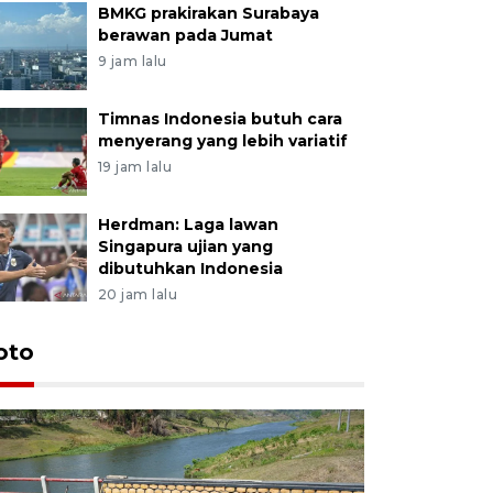
BMKG prakirakan Surabaya
berawan pada Jumat
9 jam lalu
Timnas Indonesia butuh cara
menyerang yang lebih variatif
19 jam lalu
Herdman: Laga lawan
Singapura ujian yang
dibutuhkan Indonesia
20 jam lalu
oto
Permintaa
jelang H
3 jam lalu