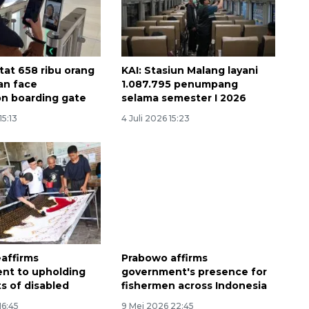
tat 658 ribu orang
KAI: Stasiun Malang layani
an face
1.087.795 penumpang
on boarding gate
selama semester I 2026
15:13
4 Juli 2026 15:23
Ekspedisi Rupiah Berdaulat
2026 sambangi Papua
2026-08-06 13:15:00
eaffirms
Prabowo affirms
nt to upholding
government's presence for
ts of disabled
fishermen across Indonesia
16:45
9 Mei 2026 22:45