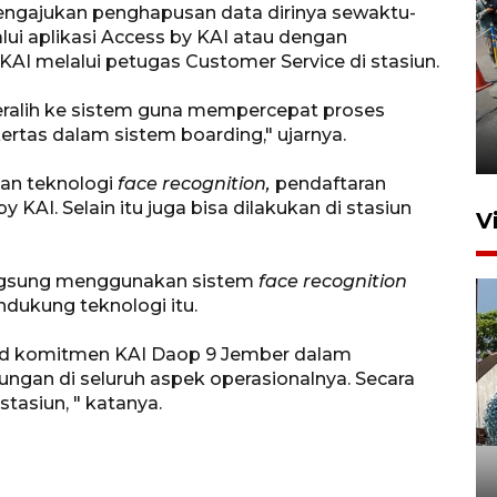
ngajukan penghapusan data dirinya sewaktu-
lui aplikasi Access by KAI atau dengan
I melalui petugas Customer Service di stasiun.
Peningkatan perputaran
alih ke sistem guna mempercepat proses
ekonomi Piala Presiden 2026
tas dalam sistem boarding," ujarnya.
4 jam lalu
an teknologi
face recognition,
pendaftaran
y KAI. Selain itu juga bisa dilakukan di stasiun
V
angsung menggunakan sistem
face recognition
ndukung teknologi itu.
d komitmen KAI Daop 9 Jember dalam
ungan di seluruh aspek operasionalnya. Secara
stasiun, " katanya.
Bulog Ponorogo serap 8.600
ton jagung petani, 95 persen
dari target