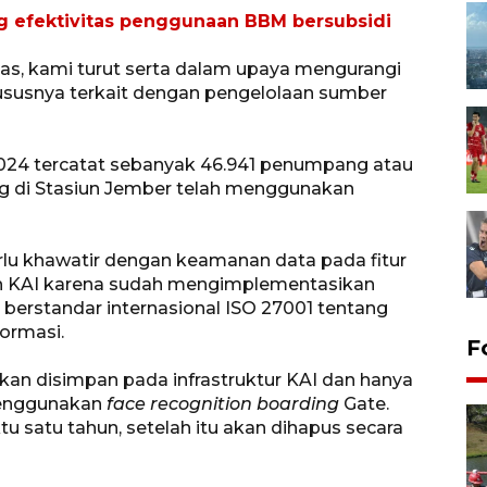
g efektivitas penggunaan BBM bersubsidi
s, kami turut serta dalam upaya mengurangi
susnya terkait dengan pengelolaan sumber
024 tercatat sebanyak 46.941 penumpang atau
ng di Stasiun Jember telah menggunakan
u khawatir dengan keamanan data pada fitur
h KAI karena sudah mengimplementasikan
erstandar internasional ISO 27001 tentang
ormasi.
F
an disimpan pada infrastruktur KAI dan hanya
menggunakan
face recognition boarding
Gate.
 satu tahun, setelah itu akan dihapus secara