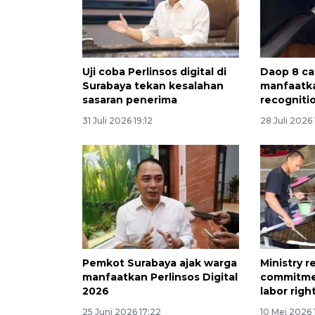
Uji coba Perlinsos digital di
Daop 8 ca
Surabaya tekan kesalahan
manfaatk
sasaran penerima
recogniti
31 Juli 2026 19:12
28 Juli 2026 
Pemkot Surabaya ajak warga
Ministry r
manfaatkan Perlinsos Digital
commitme
2026
labor righ
25 Juni 2026 17:22
10 Mei 2026 