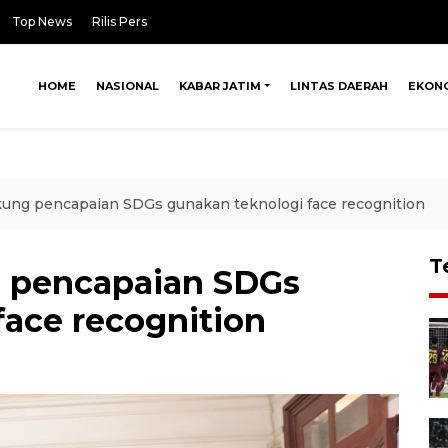
Top News
Rilis Pers
HOME
NASIONAL
KABAR JATIM
LINTAS DAERAH
EKON
ung pencapaian SDGs gunakan teknologi face recognition
T
 pencapaian SDGs
face recognition