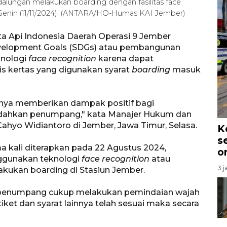
ngan melakukan boarding dengan fasilitas face
 Senin (11/11/2024). (ANTARA/HO-Humas KAI Jember)
a Api Indonesia Daerah Operasi 9 Jember
velopment Goals (SDGs) atau pembangunan
knologi
face recognition
karena dapat
is kertas yang digunakan syarat
boarding
masuk
hanya memberikan dampak positif bagi
dahkan penumpang," kata Manajer Hukum dan
ahyo Widiantoro di Jember, Jawa Timur, Selasa.
K
s
 kali diterapkan pada 22 Agustus 2024,
o
ggunakan teknologi
face recognition
atau
3 j
lakukan boarding di Stasiun Jember.
ia, penumpang cukup melakukan pemindaian wajah
ta tiket dan syarat lainnya telah sesuai maka secara