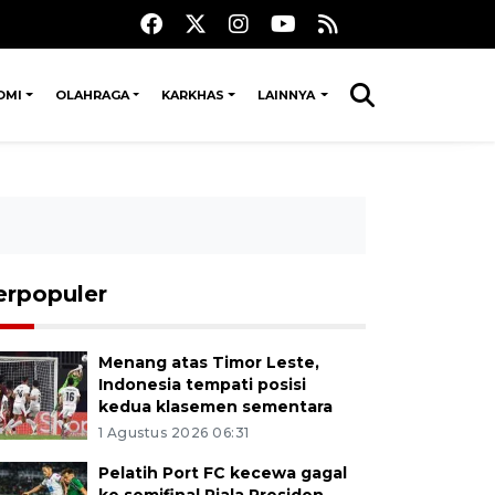
OMI
OLAHRAGA
KARKHAS
LAINNYA
erpopuler
Menang atas Timor Leste,
Indonesia tempati posisi
kedua klasemen sementara
1 Agustus 2026 06:31
Pelatih Port FC kecewa gagal