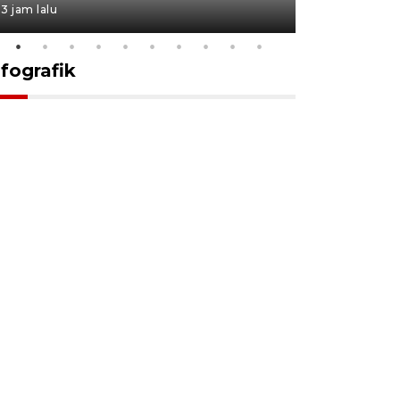
3 jam lalu
19 jam lalu
nfografik