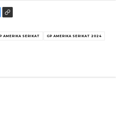
P AMERIKA SERIKAT
GP AMERIKA SERIKAT 2024
160 ribu sambungan baru
jaringan gas 2026
2026-08-07 18:00:00