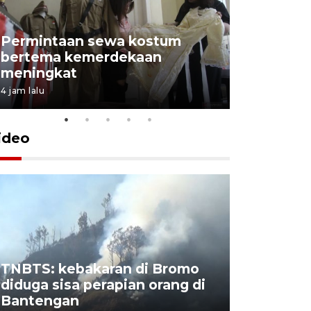
Permintaan sewa kostum
bertema kemerdekaan
Perpusta
meningkat
Lingkunga
4 jam lalu
4 jam lalu
ideo
TNBTS: kebakaran di Bromo
Khofifah 
diduga sisa perapian orang di
Bromo, a
Bantengan
capai 176