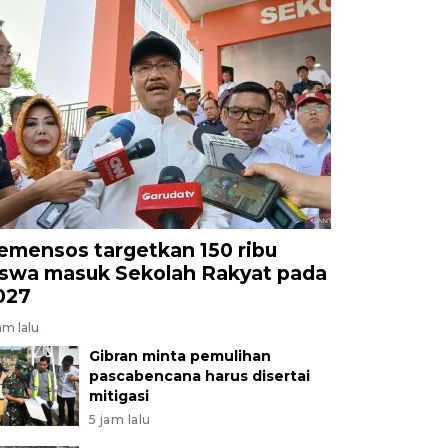
emensos targetkan 150 ribu
iswa masuk Sekolah Rakyat pada
027
am lalu
Gibran minta pemulihan
pascabencana harus disertai
mitigasi
5 jam lalu