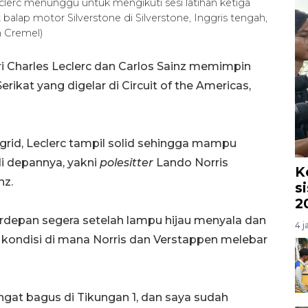
lerc menunggu untuk mengikuti sesi latihan ketiga
t balap motor Silverstone di Silverstone, Inggris tengah,
n Cremel)
i Charles Leclerc dan Carlos Sainz memimpin
rikat yang digelar di Circuit of the Americas,
grid, Leclerc tampil solid sehingga mampu
i depannya, yakni
polesitter
Lando Norris
K
nz.
s
2
rdepan segera setelah lampu hijau menyala dan
4 j
kondisi di mana Norris dan Verstappen melebar
gat bagus di Tikungan 1, dan saya sudah