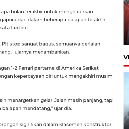
rapa bulan terakhir untuk menghadirkan
ingapura dan dalam beberapa balapan terakhir,
Penguatan struktur jembatan
ata Leclerc.
Niyama Tulungagung
7 Agustus 2026 14:36
. Pit stop sangat bagus, semuanya berjalan
senang,” ujarnya menambahkan.
V
n 1-2 Ferrari pertama di Amerika Serikat
ongan kepercayaan diri untuk mengakhiri musim
ih menargetkan gelar. Jalan masih panjang, tapi
a balapan mendatang,” ujar dia.
BPBD Jatim kerahkan "Drone
Water Spray" bantu padamkan
kebakaran Bromo
 dorongan signifikan dalam klasemen konstruktor,