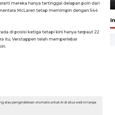
6 Agustus 2026 18:23
rarti mereka hanya tertinggal delapan poin dari
 sementara McLaren tetap memimpin dengan 544
I
da di posisi ketiga tetapi kini hanya terpaut 22
ara itu, Verstappen telah memperlebar
in.
g atau pengindeksan otomatis untuk AI di situs web ini tanpa