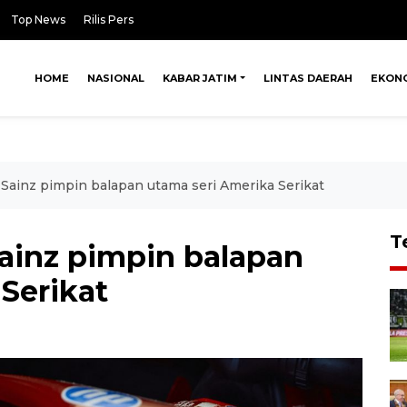
Top News
Rilis Pers
HOME
NASIONAL
KABAR JATIM
LINTAS DAERAH
EKON
-Sainz pimpin balapan utama seri Amerika Serikat
T
Sainz pimpin balapan
Serikat