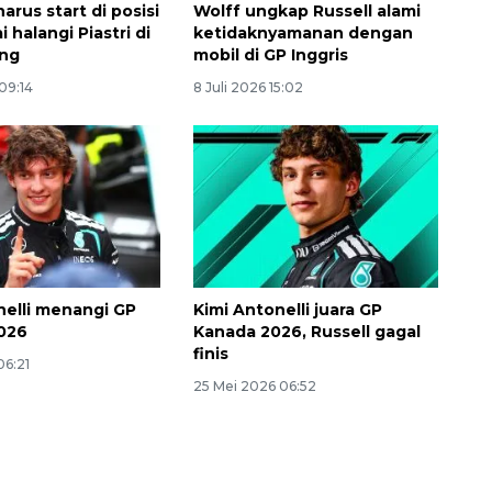
arus start di posisi
Wolff ungkap Russell alami
i halangi Piastri di
ketidaknyamanan dengan
ing
mobil di GP Inggris
 09:14
8 Juli 2026 15:02
nelli menangi GP
Kimi Antonelli juara GP
026
Kanada 2026, Russell gagal
finis
06:21
25 Mei 2026 06:52