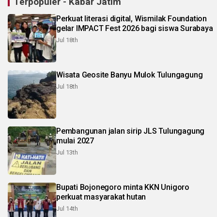
Terpopuler - Kabar Jatim
Perkuat literasi digital, Wismilak Foundation
gelar IMPACT Fest 2026 bagi siswa Surabaya
Jul 18th
Wisata Geosite Banyu Mulok Tulungagung
Jul 18th
Pembangunan jalan sirip JLS Tulungagung
mulai 2027
Jul 13th
Bupati Bojonegoro minta KKN Unigoro
perkuat masyarakat hutan
Jul 14th