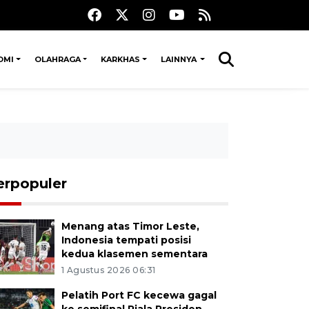
OMI
OLAHRAGA
KARKHAS
LAINNYA
erpopuler
Menang atas Timor Leste,
Indonesia tempati posisi
kedua klasemen sementara
1 Agustus 2026 06:31
Pelatih Port FC kecewa gagal