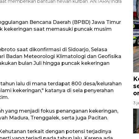
saat memberikan bantuan hewan kurban. ANTARA/Indra
nggulangan Bencana Daerah (BPBD) Jawa Timur
k kekeringan saat memasuki puncak musim
oto saat dikonfirmasi di Sidoarjo, Selasa
ri Badan Meteorologi Klimatologi dan Geofisika
lakukan bulan Juli hingga puncak kekeringan
K
tahun lalu di mana terdapat 800 desa/kelurahan
s
lami kekeringan," katanya di sela penyerahan
o
tim.
3 j
ah yang menjadi fokus penanganan kekeringan,
ah Madura, Trenggalek, serta juga Pacitan.
Kehutanan terkait dengan potensi terjadinya
erti yang terjadi pada tahun lalu. Karena ada