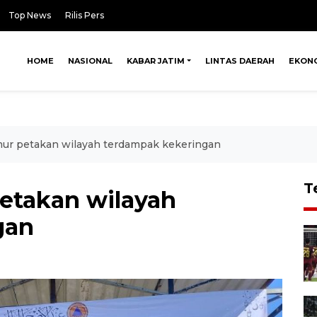
Top News
Rilis Pers
HOME
NASIONAL
KABAR JATIM
LINTAS DAERAH
EKON
ur petakan wilayah terdampak kekeringan
T
etakan wilayah
gan