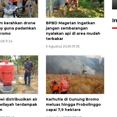
5 Agustus 2026 19:33
I
m kerahkan drone
BPBD Magetan ingatkan
ray guna padamkan
jangan sembarangan
Bromo
nyalakan api di area mudah
terbakar
26 11:24
5 Agustus 2026 19:35
i distribusikan air
Karhutla di Gunung Bromo
 wilayah terdampak
meluas hingga Probolinggo
an
capai 7,9 hektare