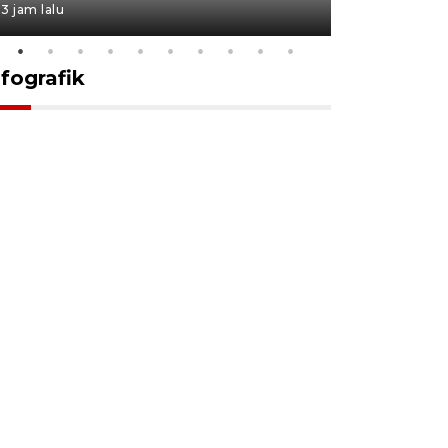
3 jam lalu
19 jam lalu
nfografik