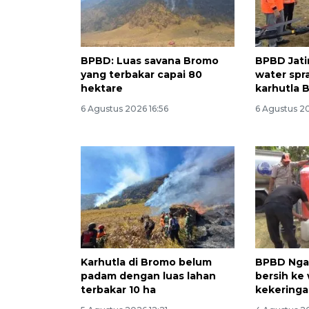
BPBD: Luas savana Bromo
BPBD Jati
yang terbakar capai 80
water sp
hektare
karhutla 
6 Agustus 2026 16:56
6 Agustus 20
Karhutla di Bromo belum
BPBD Ngaw
padam dengan luas lahan
bersih ke
terbakar 10 ha
kekering