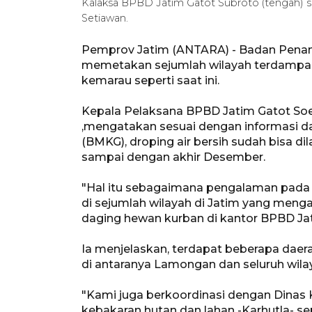
Kalaksa BPBD Jatim Gatot Subroto (tengah) 
Setiawan.
Pemprov Jatim (ANTARA) - Badan Pena
memetakan sejumlah wilayah terdampa
kemarau seperti saat ini.
Kepala Pelaksana BPBD Jatim Gatot Soebr
,mengatakan sesuai dengan informasi da
(BMKG), droping air bersih sudah bisa di
sampai dengan akhir Desember.
"Hal itu sebagaimana pengalaman pada 
di sejumlah wilayah di Jatim yang menga
daging hewan kurban di kantor BPBD Ja
Ia menjelaskan, terdapat beberapa daer
di antaranya Lamongan dan seluruh wilay
"Kami juga berkoordinasi dengan Dinas 
kebakaran hutan dan lahan -Karhutla- sep