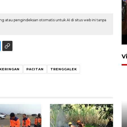
g atau pengindeksan otomatis untuk AI di situs web ini tanpa
Persebaya juara Piala
Presiden 2026
4 jam lalu
V
KERINGAN
PACITAN
TRENGGALEK
Bulog Ponorogo serap 8.600
ton jagung petani, 95 persen
dari target