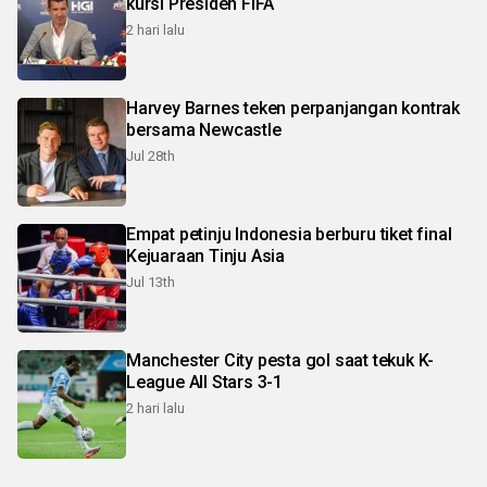
kursi Presiden FIFA
2 hari lalu
Harvey Barnes teken perpanjangan kontrak
bersama Newcastle
Jul 28th
Empat petinju Indonesia berburu tiket final
Kejuaraan Tinju Asia
Jul 13th
Manchester City pesta gol saat tekuk K-
League All Stars 3-1
2 hari lalu