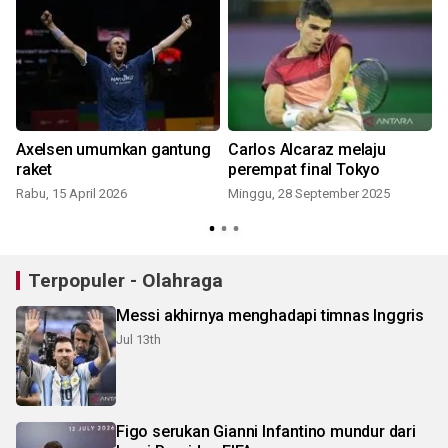
Axelsen umumkan gantung
Carlos Alcaraz melaju
e
raket
perempat final Tokyo
Rabu, 15 April 2026
Minggu, 28 September 2025
S
Terpopuler - Olahraga
Messi akhirnya menghadapi timnas Inggris
Jul 13th
Figo serukan Gianni Infantino mundur dari