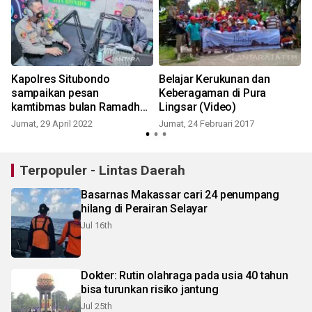
Kapolres Situbondo
Belajar Kerukunan dan
sampaikan pesan
Keberagaman di Pura
kamtibmas bulan Ramadhan
Lingsar (Video)
lewat radio lokal
Jumat, 29 April 2022
Jumat, 24 Februari 2017
Terpopuler - Lintas Daerah
Basarnas Makassar cari 24 penumpang
hilang di Perairan Selayar
Jul 16th
Dokter: Rutin olahraga pada usia 40 tahun
bisa turunkan risiko jantung
Jul 25th