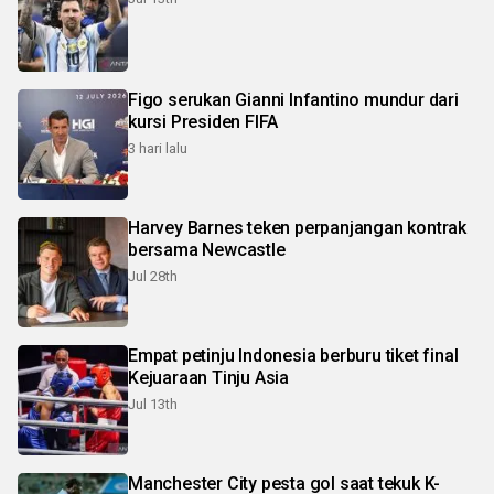
Figo serukan Gianni Infantino mundur dari
kursi Presiden FIFA
3 hari lalu
Harvey Barnes teken perpanjangan kontrak
bersama Newcastle
Jul 28th
Empat petinju Indonesia berburu tiket final
Kejuaraan Tinju Asia
Jul 13th
Manchester City pesta gol saat tekuk K-