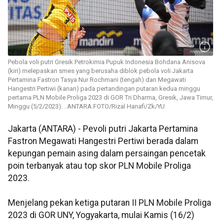
Pebola voli putri Gresik Petrokimia Pupuk Indonesia Bohdana Anisova
(kiri) melepaskan smes yang berusaha diblok pebola voli Jakarta
Pertamina Fastron Tasya Nur Rochmani (tengah) dan Megawati
Hangestri Pertiwi (kanan) pada pertandingan putaran kedua minggu
pertama PLN Mobile Proliga 2023 di GOR Tri Dharma, Gresik, Jawa Timur,
Minggu (5/2/2023). . ANTARA FOTO/Rizal Hanafi/Zk/YU
Jakarta (ANTARA) - Pevoli putri Jakarta Pertamina
Fastron Megawati Hangestri Pertiwi berada dalam
kepungan pemain asing dalam persaingan pencetak
poin terbanyak atau top skor PLN Mobile Proliga
2023.
Menjelang pekan ketiga putaran II PLN Mobile Proliga
2023 di GOR UNY, Yogyakarta, mulai Kamis (16/2)