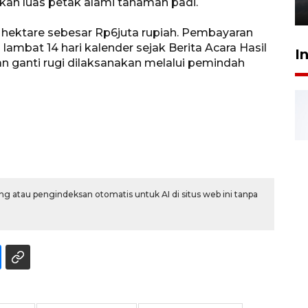
kan luas petak alami tanaman padi.
6 Agustus 2026 18:23
 hektare sebesar Rp6juta rupiah. Pembayaran
 lambat 14 hari kalender sejak Berita Acara Hasil
I
 ganti rugi dilaksanakan melalui pemindah
g atau pengindeksan otomatis untuk AI di situs web ini tanpa