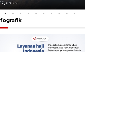
17 jam lalu
17 jam lalu
nfografik