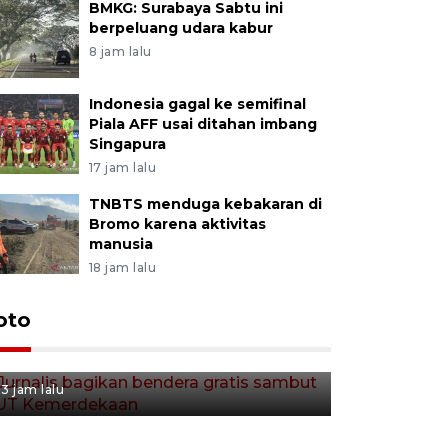
BMKG: Surabaya Sabtu ini
berpeluang udara kabur
8 jam lalu
Indonesia gagal ke semifinal
Piala AFF usai ditahan imbang
Singapura
17 jam lalu
TNBTS menduga kebakaran di
Bromo karena aktivitas
manusia
18 jam lalu
Jurnalis bagikan bendera
oto
gratis sambut HUT
Kemerdekaan
3 jam lalu