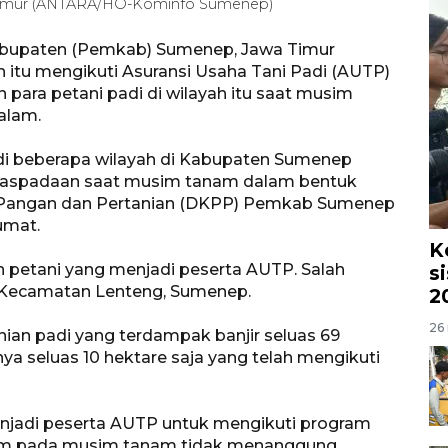
 Timur (ANTARA/HO-Kominfo Sumenep)
abupaten (Pemkab) Sumenep, Jawa Timur
 itu mengikuti Asuransi Usaha Tani Padi (AUTP)
para petani padi di wilayah itu saat musim
alam.
 di beberapa wilayah di Kabupaten Sumenep
u kewaspadaan saat musim tanam dalam bentuk
an Pangan dan Pertanian (DKPP) Pemkab Sumenep
umat.
K
an petani yang menjadi peserta AUTP. Salah
s
, Kecamatan Lenteng, Sumenep.
2
26 
tanian padi yang terdampak banjir seluas 69
ya seluas 10 hektare saja yang telah mengikuti
enjadi peserta AUTP untuk mengikuti program
 alam pada musim tanam tidak menanggung