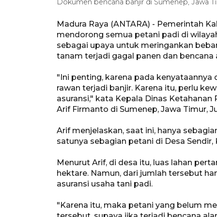
Dokumen bencana banjir di Sumenep, Jawa
Madura Raya (ANTARA) - Pemerintah K
mendorong semua petani padi di wilayah
sebagai upaya untuk meringankan beban 
tanam terjadi gagal panen dan bencana 
"Ini penting, karena pada kenyataannya
rawan terjadi banjir. Karena itu, perl
asuransi," kata Kepala Dinas Ketahan
Arif Firmanto di Sumenep, Jawa Timur, J
Arif menjelaskan, saat ini, hanya sebagi
satunya sebagian petani di Desa Sendir
Menurut Arif, di desa itu, luas lahan per
hektare. Namun, dari jumlah tersebut han
asuransi usaha tani padi.
"Karena itu, maka petani yang belum m
tersebut, supaya jika terjadi bencana