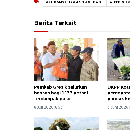
ASURANSI USAHA TANI PADI
AUTP SU
Berita Terkait
Pemkab Gresik salurkan
DKPP Kot
bansos bagi 1.177 petani
percepata
terdampak puso
puncak k
8 Juli 2026 18:53
3 Juni 2026 