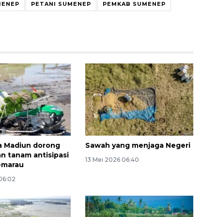
MENEP
PETANI SUMENEP
PEMKAB SUMENEP
160 ribu sambungan baru
jaringan gas 2026
2026-08-07 18:00:00
a Madiun dorong
Sawah yang menjaga Negeri
n tanam antisipasi
13 Mei 2026 06:40
emarau
06:02