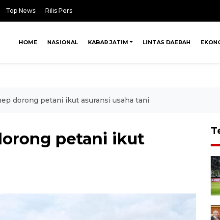
Top News
Rilis Pers
HOME
NASIONAL
KABAR JATIM
LINTAS DAERAH
EKON
 dorong petani ikut asuransi usaha tani
T
rong petani ikut