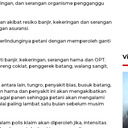
keringan, dan serangan organisme pengganggu
ian akibat resiko banjir, kekeringan dan serangan
Aksi bersih sungai di kawasan
gan asuransi.
padat penduduk
7 Agustus 2026 14:29
erlindunginya petani dengan memperoleh ganti
V
i banjir, kekeringan, serangan hama dan OPT.
reng coklat, penggerek batang, walang sangit,
tara lain, tungro, penyakit blas, busuk batang,
gan hama dan penyakit ini akan mengakibatkan
agal panen sehingga petani akan mengalami
lai paling lambat satu bulan sebelum musim
BPBD Jatim kerahkan "Drone
Water Spray" bantu padamkan
am polis klaim akan diperoleh jika, intensitas
kebakaran Bromo