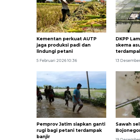
Kementan perkuat AUTP
DKPP Lam
jaga produksi padi dan
skema asu
lindungi petani
terdampak
5 Februari 2026 10:36
13 Desember
Pemprov Jatim siapkan ganti
Sawah sel
rugi bagi petani terdampak
Bojonegor
banjir
19 Desembe