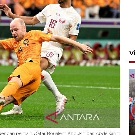
Ponorogo Creative Festival
(PCF) 2026
5 Agustus 2026 22:05
V
Sapi 1,4 ton asal Bondowoso
siap bersaing di Piala
Presiden 2026
5 Agustus 2026 08:00
 dengan pemain Qatar Boualem Khoukhi dan Abdelkarim