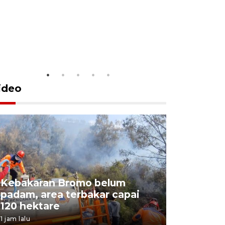
Gubernur 
pembebas
8 jam lalu
ideo
Kebakaran Bromo belum
BPBD Jat
padam, area terbakar capai
Water Sp
120 hektare
kebakara
1 jam lalu
4 jam lalu