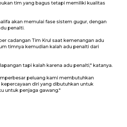
kan tim yang bagus tetapi memiliki kualitas
halifa akan memulai fase sistem gugur, dengan
u penalti.
iper cadangan Tim Krul saat kemenangan adu
lum timnya kemudian kalah adu penalti dari
Memberantas kejahatan
lapangan tapi kalah karena adu penalti," katanya.
jalanan Jakarta
k memperbesar peluang kami membutuhkan
2026-08-05 18:00:00
kepercayaan diri yang dibutuhkan untuk
ku untuk penjaga gawang."