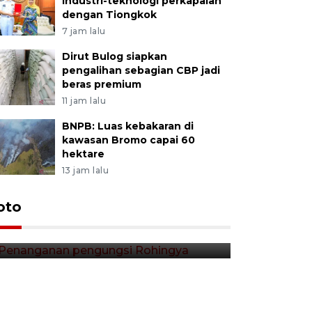
industri-teknologi perkapalan
dengan Tiongkok
7 jam lalu
Dirut Bulog siapkan
pengalihan sebagian CBP jadi
beras premium
11 jam lalu
BNPB: Luas kebakaran di
kawasan Bromo capai 60
hektare
13 jam lalu
Penanganan pengungsi
oto
Rohingya
3 menit lalu