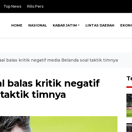
Top News
Rilis Pers
HOME
NASIONAL
KABAR JATIM
LINTAS DAERAH
EKON
aal balas kritik negatif media Belanda soal taktik timnya
T
l balas kritik negatif
taktik timnya