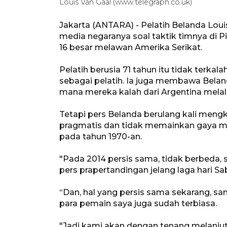
Louis Van Gaal (www.telegraph.co.uk)
Jakarta (ANTARA) - Pelatih Belanda Loui
media negaranya soal taktik timnya di 
16 besar melawan Amerika Serikat.
Pelatih berusia 71 tahun itu tidak terka
sebagai pelatih. Ia juga membawa Belanda 
mana mereka kalah dari Argentina melalui
Tetapi pers Belanda berulang kali mengkr
pragmatis dan tidak memainkan gaya me
pada tahun 1970-an.
"Pada 2014 persis sama, tidak berbeda, 
pers prapertandingan jelang laga hari Sab
“Dan, hal yang persis sama sekarang, sam
para pemain saya juga sudah terbiasa.
"Jadi kami akan dengan tenang melanjutka