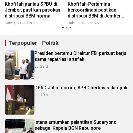
n
Khofifah pantau SPBU di
Khofifah-Pertamina
Jember, pastikan pasokan-
berkoordinasi pastikan
distribusi BBM normal
distribusi BBM di Jember
aman
Kamis, 31 Juli 2025
Rabu, 30 Juli 2025
Terpopuler - Politik
Presiden bertemu Direktur FBI perkuat kerja
sama repatriasi artefak
Jul 23rd
DPRD Jatim dorong APBD berbasis dampak
Jul 10th
Istana umumkan pelantikan Sudaryono
sebagai Kepala BGN Rabu sore