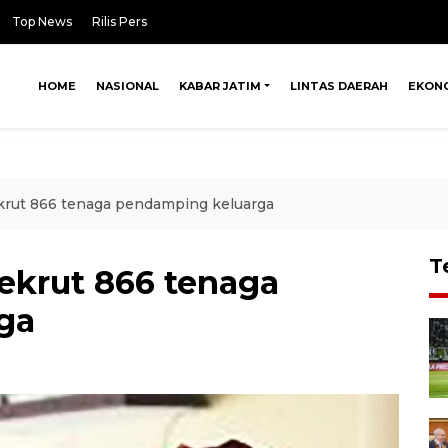
Top News
Rilis Pers
HOME
NASIONAL
KABAR JATIM
LINTAS DAERAH
EKON
ut 866 tenaga pendamping keluarga
T
krut 866 tenaga
ga