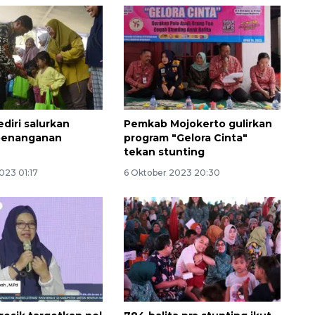
diri salurkan
Pemkab Mojokerto gulirkan
penanganan
program "Gelora Cinta"
tekan stunting
023 01:17
6 Oktober 2023 20:30
Awas penipuan berbasis AI
2026-08-07 13:45:00