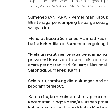
Bupati Sumenep Achmad Fauzi menghadiri per
Timur, Kamis (7/7/2022) (ANTARA/HO-Dinas 
Sumenep (ANTARA) - Pemerintah Kabup
866 tenaga pendamping keluarga sebaga
wilayah itu.
Menurut Bupati Sumenep Achmad Fauzi, 
balita kekerdilan di Sumenep tergolong t
"Melalui rekrutmen tenaga pendamping k
prevalensi kasus balita kerdil bisa dite
acara peringatan Hari Keluarga Nasional
Saronggi, Sumenep, Kamis.
Selain itu, sambung dia, dukungan dari
program tersebut.
Karena itu, ia meminta institusi pemerin
kecamatan, hingga desa/kelurahan proak
kabupaten paling timur di Pulau Madura i