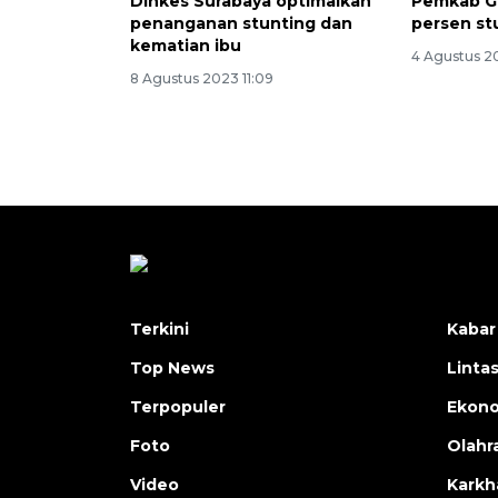
Dinkes Surabaya optimalkan
Pemkab Gr
penanganan stunting dan
persen st
kematian ibu
4 Agustus 2
8 Agustus 2023 11:09
Terkini
Kabar
Top News
Linta
Terpopuler
Ekon
Foto
Olahr
Video
Karkh