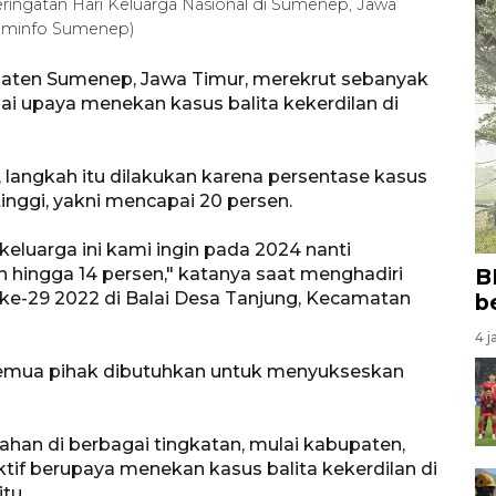
ingatan Hari Keluarga Nasional di Sumenep, Jawa
Kominfo Sumenep)
aten Sumenep, Jawa Timur, merekrut sebanyak
i upaya menekan kasus balita kekerdilan di
langkah itu dilakukan karena persentase kasus
inggi, yakni mencapai 20 persen.
eluarga ini kami ingin pada 2024 nanti
kan hingga 14 persen," katanya saat menghadiri
B
 ke-29 2022 di Balai Desa Tanjung, Kecamatan
b
4 j
 semua pihak dibutuhkan untuk menyukseskan
tahan di berbagai tingkatan, mulai kabupaten,
tif berupaya menekan kasus balita kekerdilan di
tu.