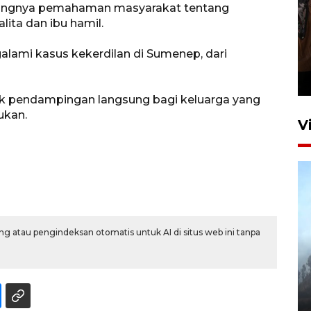
urangnya pemahaman masyarakat tentang
lita dan ibu hamil.
Persebaya juara Piala
galami kasus kekerdilan di Sumenep, dari
Presiden 2026
23 jam lalu
tuk pendampingan langsung bagi keluarga yang
ukan.
V
g atau pengindeksan otomatis untuk AI di situs web ini tanpa
BPBD Jatim kerahkan "Drone
Water Spray" bantu padamkan
kebakaran Bromo
6 Agustus 2026 18:23