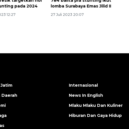
esik targetkan nol
784 balita pra stunting ikut
unting pada 2024
lomba Surabaya Emas Jilid II
023 12:27
27 Juli 2023 20:07
 Jatim
Internasional
s Daerah
News In English
omi
Mlaku Mlaku Dan Kuliner
aga
Hiburan Dan Gaya Hidup
as