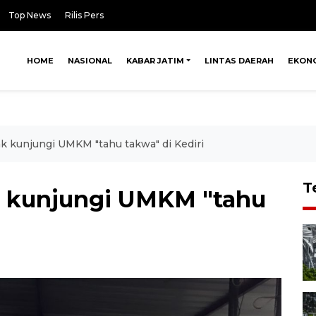
Top News
Rilis Pers
HOME
NASIONAL
KABAR JATIM
LINTAS DAERAH
EKON
 kunjungi UMKM "tahu takwa" di Kediri
T
 kunjungi UMKM "tahu