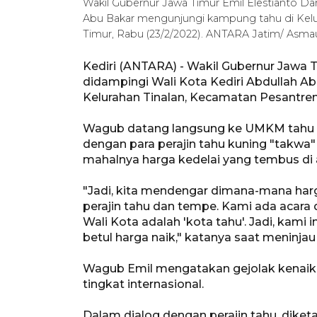
Wakil Gubernur Jawa Timur Emil Elestianto Dar
Abu Bakar mengunjungi kampung tahu di Kelur
Timur, Rabu (23/2/2022). ANTARA Jatim/ Asm
Kediri (ANTARA) - Wakil Gubernur Jawa Ti
didampingi Wali Kota Kediri Abdullah 
Kelurahan Tinalan, Kecamatan Pesantren,
Wagub datang langsung ke UMKM tahu ta
dengan para perajin tahu kuning "takwa"
mahalnya harga kedelai yang tembus di a
"Jadi, kita mendengar dimana-mana har
perajin tahu dan tempe. Kami ada acara 
Wali Kota adalah 'kota tahu'. Jadi, ka
betul harga naik," katanya saat meninjau
Wagub Emil mengatakan gejolak kenaikan
tingkat internasional.
Dalam dialog dengan perajin tahu, diketa