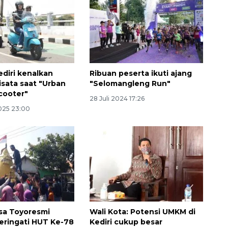
diri kenalkan
Ribuan peserta ikuti ajang
isata saat "Urban
"Selomangleng Run"
cooter"
28 Juli 2024 17:26
2025 23:00
Sinyal positif perekonomian
Indonesia
2026-08-05 15:00:00
sa Toyoresmi
Wali Kota: Potensi UMKM di
ringati HUT Ke-78
Kediri cukup besar