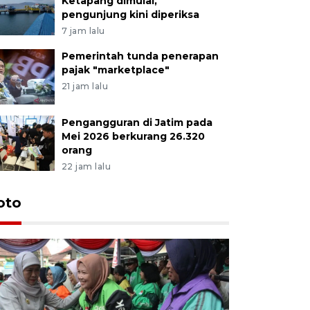
Ketapang dimulai,
pengunjung kini diperiksa
7 jam lalu
Pemerintah tunda penerapan
pajak "marketplace"
21 jam lalu
Pengangguran di Jatim pada
Mei 2026 berkurang 26.320
orang
22 jam lalu
Uji fungs
oto
di Jembe
15 jam lalu