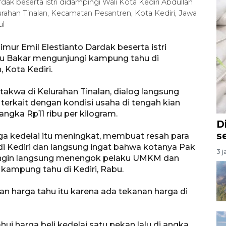
dak beserta istri didampingi Wali Kota Kediri Abdullah
ahan Tinalan, Kecamatan Pesantren, Kota Kediri, Jawa
aul
mur Emil Elestianto Dardak beserta istri
Abu Bakar mengunjungi kampung tahu di
 Kota Kediri.
kwa di Kelurahan Tinalan, dialog langsung
 terkait dengan kondisi usaha di tengah kian
ngka Rp11 ribu per kilogram.
D
s
ga kedelai itu meningkat, membuat resah para
di Kediri dan langsung ingat bahwa kotanya Pak
3 j
mi ingin langsung menengok pelaku UMKM dan
 kampung tahu di Kediri, Rabu.
 harga tahu itu karena ada tekanan harga di
hui harga beli kedelai satu pekan lalu di angka