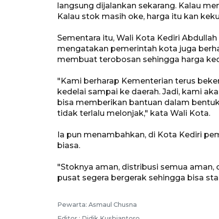
langsung dijalankan sekarang. Kalau mem
Kalau stok masih oke, harga itu kan kekua
Sementara itu, Wali Kota Kediri Abdull
mengatakan pemerintah kota juga berh
membuat terobosan sehingga harga kedel
"Kami berharap Kementerian terus beker
kedelai sampai ke daerah. Jadi, kami a
bisa memberikan bantuan dalam bentuk e
tidak terlalu melonjak," kata Wali Kota.
Ia pun menambahkan, di Kota Kediri pem
biasa.
"Stoknya aman, distribusi semua aman, c
pusat segera bergerak sehingga bisa stabi
Pewarta: Asmaul Chusna
Editor : Didik Kusbiantoro