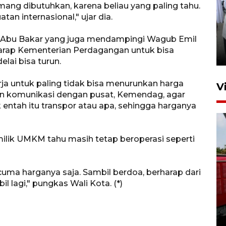
ang dibutuhkan, karena beliau yang paling tahu.
tan internasional," ujar dia.
Pameran multiproduk
Surabaya Great Expo
ah Abu Bakar yang juga mendampingi Wagub Emil
arap Kementerian Perdagangan untuk bisa
16 jam lalu
ai bisa turun.
ja untuk paling tidak bisa menurunkan harga
V
kan komunikasi dengan pusat, Kemendag, agar
ntah itu transpor atau apa, sehingga harganya
ilik UMKM tahu masih tetap beroperasi seperti
uma harganya saja. Sambil berdoa, berharap dari
Basarnas hentikan operasi
l lagi," pungkas Wali Kota. (*)
kedaruratan KM Mutiara
Sentosa II
4 Agustus 2026 22:38