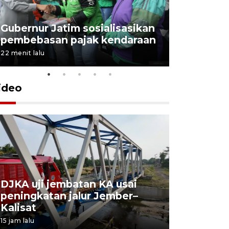
Gubernur Jatim sosialisasikan
pembebasan pajak kendaraan
22 menit lalu
ideo
DJKA uji jembatan KA usai
11 korba
peningkatan jalur Jember–
Mutiara S
Kalisat
perawata
15 jam lalu
16 jam lalu