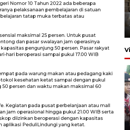
egeri Nomor 10 Tahun 2022 ada beberapa
ranya pelaksanaan pembelajaran di satuan
belajaran tatap muka terbatas atau
Bakti Negeri Anak Bangsa
1 jam lalu
ensial maksimal 25 persen. Untuk pusat
elontong dan pasar swalayan jam operasinya
 kapasitas pengunjung 50 persen. Pasar rakyat
V
i-hari beroperasi sampai pukul 17.00 WIB
tempat pada warung makan atau pedagang kaki
rotokol kesehatan ketat sampai dengan pukul
g 50 persen dan waktu makan maksimal 60
BNPB optimalkan penguatan
e. Kegiatan pada pusat perbelanjaan atau mall
Desa Tangguh Bencana di
n jam operasional hingga pukul 21.00 WIB serta
Jawa Timur
skop diizinkan beroperasi dengan kapasitas
plikasi PeduliLindungi yang ketat.
5 Agustus 2026 19:09