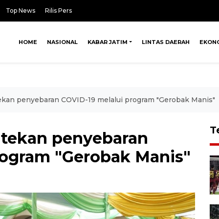
Top News
Rilis Pers
HOME
NASIONAL
KABAR JATIM
LINTAS DAERAH
EKON
kan penyebaran COVID-19 melalui program "Gerobak Manis"
T
tekan penyebaran
rogram "Gerobak Manis"