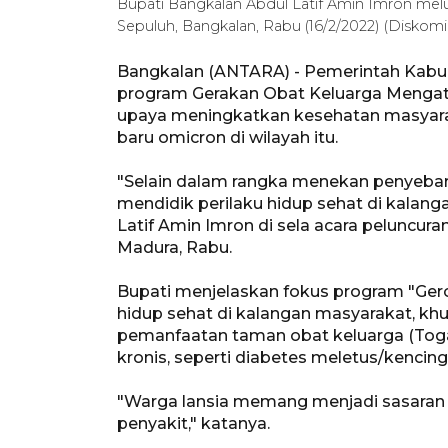
Bupati Bangkalan Abdul Latif Amin Imron mel
Sepuluh, Bangkalan, Rabu (16/2/2022) (Diskom
Bangkalan (ANTARA) - Pemerintah Kabu
program Gerakan Obat Keluarga Mengata
upaya meningkatkan kesehatan masyara
baru omicron di wilayah itu.
"Selain dalam rangka menekan penyebara
mendidik perilaku hidup sehat di kalan
Latif Amin Imron di sela acara peluncur
Madura, Rabu.
Bupati menjelaskan fokus program "Ger
hidup sehat di kalangan masyarakat, khu
pemanfaatan taman obat keluarga (Tog
kronis, seperti diabetes meletus/kencing
"Warga lansia memang menjadi sasaran u
penyakit," katanya.