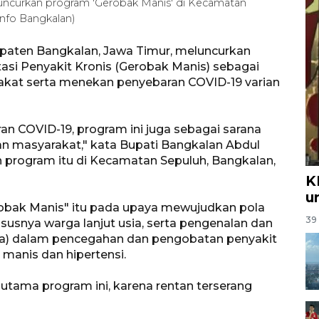
uncurkan program 'Gerobak Manis' di Kecamatan
info Bangkalan)
paten Bangkalan, Jawa Timur, meluncurkan
si Penyakit Kronis (Gerobak Manis) sebagai
kat serta menekan penyebaran COVID-19 varian
n COVID-19, program ini juga sebagai sarana
gan masyarakat," kata Bupati Bangkalan Abdul
an program itu di Kecamatan Sepuluh, Bangkalan,
K
u
obak Manis" itu pada upaya mewujudkan pola
39 
susnya warga lanjut usia, serta pengenalan dan
a) dalam pencegahan dan pengobatan penyakit
 manis dan hipertensi.
tama program ini, karena rentan terserang