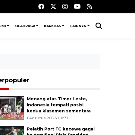
OMI
OLAHRAGA
KARKHAS
LAINNYA
erpopuler
Menang atas Timor Leste,
Indonesia tempati posisi
kedua klasemen sementara
1 Agustus 2026 06:31
Pelatih Port FC kecewa gagal