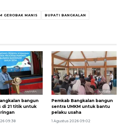
M GEROBAK MANIS
BUPATI BANGKALAN
Ekspedisi Rupiah Berdaulat
2026 sambangi Papua
2026-08-06 13:15:00
angkalan bangun
Pemkab Bangkalan bangun
di 21 titik untuk
sentra UMKM untuk bantu
eringan
pelaku usaha
026 09:38
1 Agustus 2026 09:02