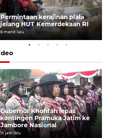
Permintaan kerajinan piala
Aksi bers
jelang HUT Kemerdekaan RI
padat pe
6 menit lalu
9 menit lalu
ideo
Gubernur Khofifah lepas
Mantan 
kontingen Pramuka Jatim ke
Ponorogo
Jambore Nasional
korupsi 
15 jam lalu
15 jam lalu